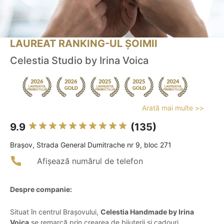
LAUREAT RANKING-UL ȘOIMII
Celestia Studio by Irina Voica
Arată mai multe >>
9.9
(135)
Braşov, Strada General Dumitrache nr 9, bloc 271
Afișează numărul de telefon
Despre companie:
Situat în centrul Brașovului,
Celestia Handmade by Irina
Voica
se remarcă prin crearea de bijuterii și cadouri