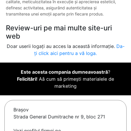
calitate, meticulozitatea în execuție și aprecierea esteticii,
definesc activitatea, asigurând autenticitatea și
transmiterea unei emoții aparte prin fiecare produs.
Review-uri pe mai multe site-uri
web
Doar userii logați au acces la această informație.
Da-
ți click aici pentru a vă loga.
Este acesta compania dumneavoastră
?
Felicitări!
Aă cum să primești materialele de
marketing
Braşov
Strada General Dumitrache nr 9, bloc 271
Vezi profilul firmei pe