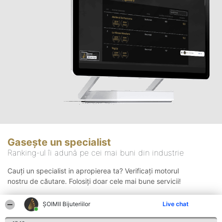
Gasește un specialist
Ranking-ul îi adună pe cei mai buni din industrie
Cauți un specialist in apropierea ta? Verificați motorul
nostru de căutare. Folosiți doar cele mai bune servicii!
ŞOIMII Bijuteriilor
Live chat
Căutare