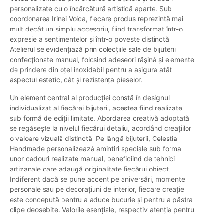
personalizate cu o încărcătură artistică aparte. Sub
coordonarea Irinei Voica, fiecare produs reprezintă mai
mult decât un simplu accesoriu, fiind transformat într-o
expresie a sentimentelor și într-o poveste distinctă.
Atelierul se evidențiază prin colecțiile sale de bijuterii
confecționate manual, folosind adeseori rășină și elemente
de prindere din oțel inoxidabil pentru a asigura atât
aspectul estetic, cât și rezistența pieselor.
Un element central al producției constă în designul
individualizat al fiecărei bijuterii, acestea fiind realizate
sub formă de ediții limitate. Abordarea creativă adoptată
se regăsește la nivelul fiecărui detaliu, acordând creațiilor
o valoare vizuală distinctă. Pe lângă bijuterii, Celestia
Handmade personalizează amintiri speciale sub forma
unor cadouri realizate manual, beneficiind de tehnici
artizanale care adaugă originalitate fiecărui obiect.
Indiferent dacă se pune accent pe aniversări, momente
personale sau pe decorațiuni de interior, fiecare creație
este concepută pentru a aduce bucurie și pentru a păstra
clipe deosebite. Valorile esențiale, respectiv atenția pentru