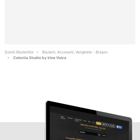
Şoimii Bijuteriilor
Bijuterii, Accesorii, Verighete - Braşov
Celestia Studio by Irina Voica