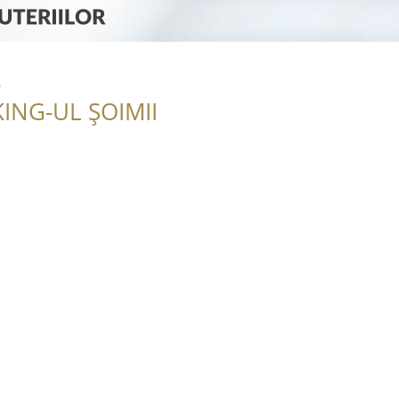
e
ING-UL ȘOIMII