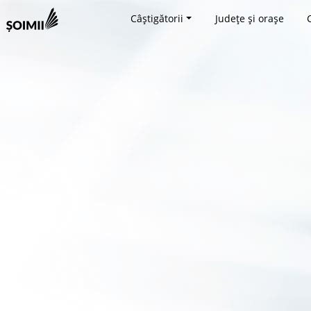
Câștigătorii
Județe și orașe