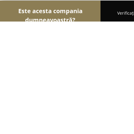
Este acesta compania
Verifica
dumneavoastră?
Şoimii Bijuteriilor
Bijuterii, Accesorii, Verighete -
Creatii delicate
10
(44)
Floreşti, Floresti
Afișează numărul de telefon