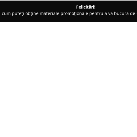
Felicitări!
ți cum puteți obține materiale promoționale pentru a vă bucura d
 Floreşti
Creatii delicate
Despre companie:
Creatii Delicate
este un atelier 
măiestriei artizanale. Fiecare 
execuții atente, având drept s
rafinament. Atelierul pune acce
Arată mai multe >>
recunoscute pentru calitatea su
accesoriilor create un caracter 
Cu un portofoliu ce include pes
oferă o gamă largă de bijuterii, 
fine. Un aspect important al ace