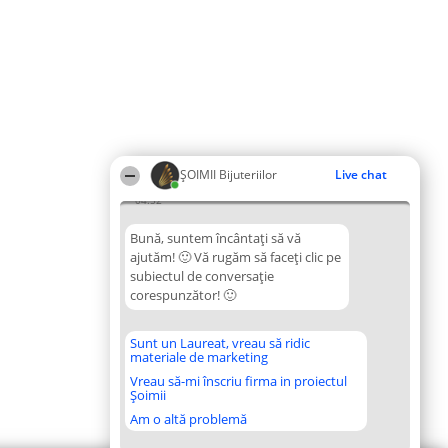
ŞOIMII Bijuteriilor
Live chat
04:52
Bună, suntem încântați să vă
ajutăm! 🙂 Vă rugăm să faceți clic pe
subiectul de conversație
corespunzător! 🙂
Sunt un Laureat, vreau să ridic
materiale de marketing
Vreau să-mi înscriu firma in proiectul
Șoimii
Am o altă problemă