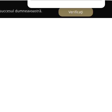
e succesul dumneavoastră.
Verificați
specializat în bijuterii realizate manual, dedicat
articol confecționat poartă semnătura unei
cop adăugarea unui plus de eleganță și
nt pe utilizarea mărgelelor de sticlă japoneze,
perioară și luciul distinctiv, ceea ce conferă
aparte și o unicitate deosebită.
te două sute de modele diferite, Creatii Delicate
ce cuprinde atât cercei sofisticați, cât și brățări
stor creații constă în posibilitatea personalizării,