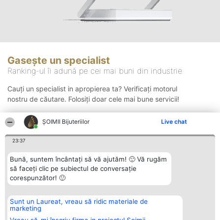
Gasește un specialist
Ranking-ul îi adună pe cei mai buni din industrie
Cauți un specialist in apropierea ta? Verificați motorul
nostru de căutare. Folosiți doar cele mai bune servicii!
ŞOIMII Bijuteriilor
Live chat
Căutare
23:37
Bună, suntem încântați să vă ajutăm! 🙂 Vă rugăm
să faceți clic pe subiectul de conversație
corespunzător! 🙂
Sunt un Laureat, vreau să ridic materiale de
Organizator Ranking
Plebiscyt
Contact
marketing
BRIGHT SOLUTIONS BR SRL
Câștigătorii
Contact
Aleea Timisul De Sus 2 Bl. A30
Lista Tuturor