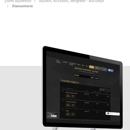
Şoimii Bijuteriilor
Bijuterii, Accesorii, Verighete - Bucureşti
Diamanteria