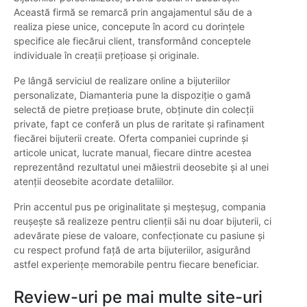
Această firmă se remarcă prin angajamentul său de a
realiza piese unice, concepute în acord cu dorințele
specifice ale fiecărui client, transformând conceptele
individuale în creații prețioase și originale.
Pe lângă serviciul de realizare online a bijuteriilor
personalizate, Diamanteria pune la dispoziție o gamă
selectă de pietre prețioase brute, obținute din colecții
private, fapt ce conferă un plus de raritate și rafinament
fiecărei bijuterii create. Oferta companiei cuprinde și
articole unicat, lucrate manual, fiecare dintre acestea
reprezentând rezultatul unei măiestrii deosebite și al unei
atenții deosebite acordate detaliilor.
Prin accentul pus pe originalitate și meșteșug, compania
reușește să realizeze pentru clienții săi nu doar bijuterii, ci
adevărate piese de valoare, confecționate cu pasiune și
cu respect profund față de arta bijuteriilor, asigurând
astfel experiențe memorabile pentru fiecare beneficiar.
Review-uri pe mai multe site-uri