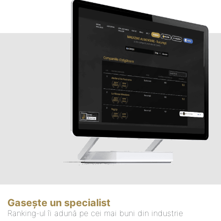
Gasește un specialist
Ranking-ul îi adună pe cei mai buni din industrie