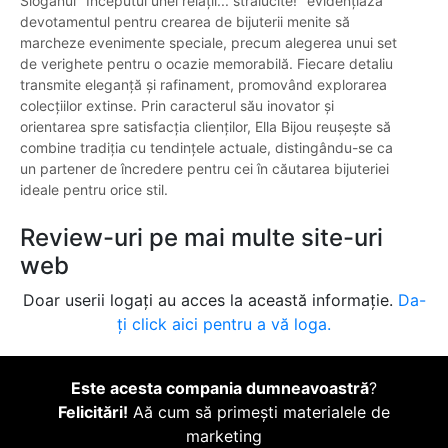
Sloganul "Începutul unei relații... strălucite!" evidențiază
devotamentul pentru crearea de bijuterii menite să
marcheze evenimente speciale, precum alegerea unui set
de verighete pentru o ocazie memorabilă. Fiecare detaliu
transmite eleganță și rafinament, promovând explorarea
colecțiilor extinse. Prin caracterul său inovator și
orientarea spre satisfacția clienților, Ella Bijou reușește să
combine tradiția cu tendințele actuale, distingându-se ca
un partener de încredere pentru cei în căutarea bijuteriei
ideale pentru orice stil.
Review-uri pe mai multe site-uri
web
Doar userii logați au acces la această informație.
Da-
ți click aici pentru a vă loga.
Este acesta compania dumneavoastră
?
Felicitări!
Aă cum să primești materialele de
marketing