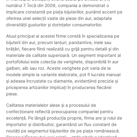
numărul 7. Încă din 2009, compania a demonstrat o
implicare constantă pe piața bijuteriilor, punând accent pe
oferirea unei selecții vaste de piese din aur, adaptate
diversității gusturilor și dorințelor consumatorilor.
Atuul principal al acestei firme constă în specializarea pe
bijuterii din aur, precum lanțuri, pandantive, inele sau
brățări, fiecare fiind realizată cu grijă pentru detalii și din
materiale de calitate superioară. Un segment important al
portofoliului este colecția de verighete, disponibilă în aur
galben, alb sau roz. Aceste verighete pot varia de la
modele simple la variante elaborate, pot fi lucrate manual
și adesea încrustate cu diamante, evidențiind precizia și
priceperea artizanilor implicați în producerea fiecărei
piese.
Calitatea materialelor alese și a procesului de
confecționare reflectă preocuparea companiei pentru
excelență. Pe lângă producția proprie, firma are și rolul de
importator și distribuitor, garantând un flux constant de
noutăți pe segmentul bijuteriilor de pe piața românească.