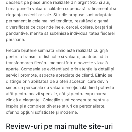
deosebit pe piese unice realizate din argint 925 și aur,
firma pune în valoare calitatea superioară, rafinamentul și
eleganța colecțiilor sale. Stilurile propuse sunt adaptate
permanent la cele mai noi tendințe, rezultând o gamă
diversificată ce cuprinde inele, cercei, coliere, brățări și
pandantive, menite să sublinieze individualitatea fiecărei
persoane.
Fiecare bijuterie semnată Elmio este realizată cu grijă
pentru a transmite distincție și valoare, contribuind la
transformarea fiecărui moment într-o poveste vizuală
aparte. Compania se evidențiază prin atenția la detalii și
servicii prompte, aspecte apreciate de clienți.
Elmio
se
distinge prin abilitatea de a oferi accesorii care devin
simboluri personale cu valoare emoțională, fiind potrivite
atât pentru ocazii speciale, cât și pentru exprimarea
zilnică a eleganței. Colecțiile sunt concepute pentru a
inspira și a completa diverse stiluri de personalitate,
oferind opțiuni sofisticate și moderne.
Review-uri pe mai multe site-uri