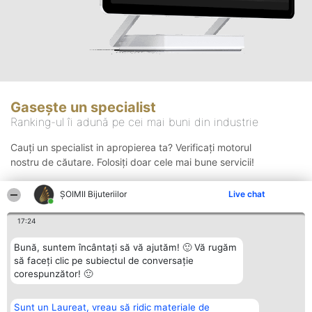
Gasește un specialist
Ranking-ul îi adună pe cei mai buni din industrie
Cauți un specialist in apropierea ta? Verificați motorul
nostru de căutare. Folosiți doar cele mai bune servicii!
ŞOIMII Bijuteriilor
Live chat
Căutare
17:24
Bună, suntem încântați să vă ajutăm! 🙂 Vă rugăm
să faceți clic pe subiectul de conversație
corespunzător! 🙂
Sunt un Laureat, vreau să ridic materiale de
Organizator Ranking
Plebiscyt
Contact