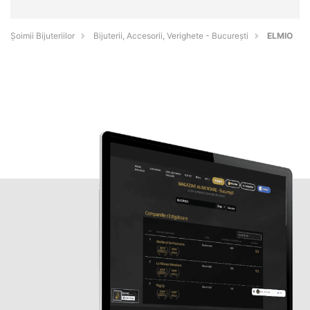
Şoimii Bijuteriilor
Bijuterii, Accesorii, Verighete - Bucureşti
ELMIO