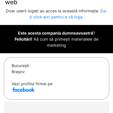
web
Doar userii logați au acces la această informație.
Da-
ți click aici pentru a vă loga.
Este acesta compania dumneavoastră
?
Felicitări!
Aă cum să primești materialele de
marketing
Bucureşti
Brașov
Vezi profilul firmei pe