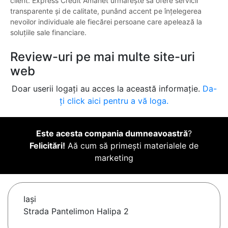
client. Express Credit Amanet urmărește să ofere servicii
transparente și de calitate, punând accent pe înțelegerea
nevoilor individuale ale fiecărei persoane care apelează la
soluțiile sale financiare.
Review-uri pe mai multe site-uri
web
Doar userii logați au acces la această informație.
Da-
ți click aici pentru a vă loga.
Este acesta compania dumneavoastră
?
Felicitări!
Aă cum să primești materialele de
marketing
Iaşi
Strada Pantelimon Halipa 2