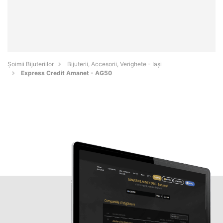
Şoimii Bijuteriilor
Bijuterii, Accesorii, Verighete - Iaşi
Express Credit Amanet - AG50