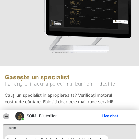
Gasește un specialist
Ranking-ul îi adună pe cei mai buni din industrie
Cauți un specialist in apropierea ta? Verificați motorul
nostru de căutare. Folosiți doar cele mai bune servicii!
ŞOIMII Bijuteriilor
Live chat
Căutare
04:18