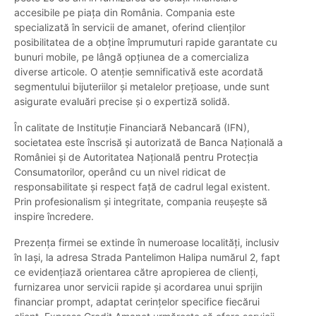
accesibile pe piața din România. Compania este
specializată în servicii de amanet, oferind clienților
posibilitatea de a obține împrumuturi rapide garantate cu
bunuri mobile, pe lângă opțiunea de a comercializa
diverse articole. O atenție semnificativă este acordată
segmentului bijuteriilor și metalelor prețioase, unde sunt
asigurate evaluări precise și o expertiză solidă.
În calitate de Instituție Financiară Nebancară (IFN),
societatea este înscrisă și autorizată de Banca Națională a
României și de Autoritatea Națională pentru Protecția
Consumatorilor, operând cu un nivel ridicat de
responsabilitate și respect față de cadrul legal existent.
Prin profesionalism și integritate, compania reușește să
inspire încredere.
Prezența firmei se extinde în numeroase localități, inclusiv
în Iași, la adresa Strada Pantelimon Halipa numărul 2, fapt
ce evidențiază orientarea către apropierea de clienți,
furnizarea unor servicii rapide și acordarea unui sprijin
financiar prompt, adaptat cerințelor specifice fiecărui