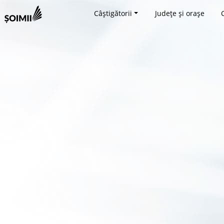
Câștigătorii
Județe și orașe