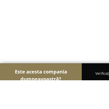
Este acesta compania
Verifica
dumneavoastră?
Şoimii Bijuteriilor
Bijuterii, Accesorii, Verighete 