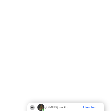
ŞOIMII Bijuteriilor
Live chat