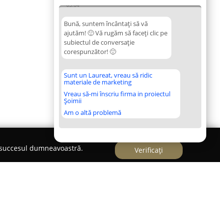
03:04
Bună, suntem încântați să vă
ajutăm! 🙂 Vă rugăm să faceți clic pe
subiectul de conversație
corespunzător! 🙂
Sunt un Laureat, vreau să ridic
materiale de marketing
Vreau să-mi înscriu firma in proiectul
Șoimii
Am o altă problemă
e succesul dumneavoastră.
Verificați