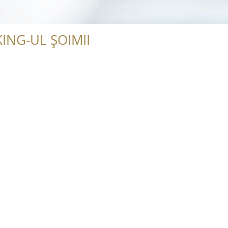
s
ING-UL ȘOIMII