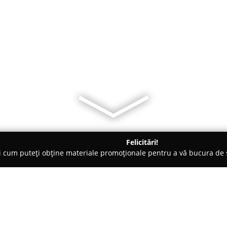
Felicitări!
ți cum puteți obține materiale promoționale pentru a vă bucura d
- Braşov
STIL Diamonds