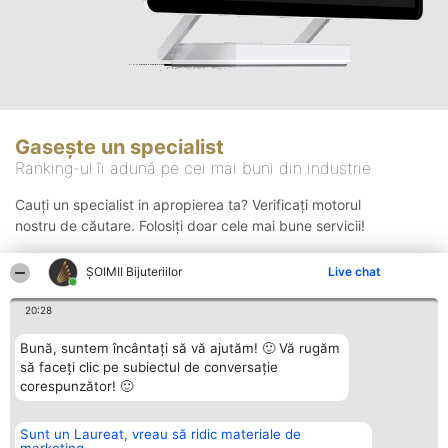
Gasește un specialist
Ranking-ul îi adună pe cei mai buni din industrie
Cauți un specialist in apropierea ta? Verificați motorul
nostru de căutare. Folosiți doar cele mai bune servicii!
ŞOIMII Bijuteriilor
Live chat
Căutare
20:28
Bună, suntem încântați să vă ajutăm! 🙂 Vă rugăm
să faceți clic pe subiectul de conversație
corespunzător! 🙂
Sunt un Laureat, vreau să ridic materiale de
Organizator Ranking
Plebiscyt
Contact