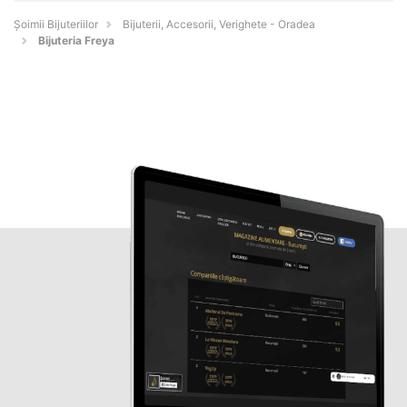
Şoimii Bijuteriilor
Bijuterii, Accesorii, Verighete - Oradea
Bijuteria Freya