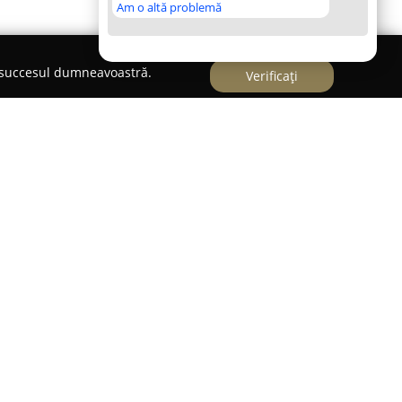
Am o altă problemă
e succesul dumneavoastră.
Verificați
domeniul bijuteriilor, aducând în prim-plan un
finate, concepute pentru a completa orice
 pune la dispoziție o selecție generoasă de
rate, importate, apreciate pentru designul
lității materialelor.
 cuprinzătoare de verighete "CORIOLAN", destinate
tive din viața clienților. Fie că este vorba despre