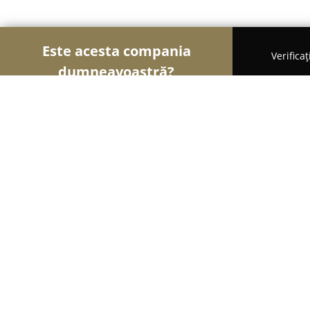
Este acesta compania
Verifica
dumneavoastră?
Şoimii Bijuteriilor
Bijuterii, Accesorii, Verighete 
Kapa Center
8.4
(2548)
Timişoara, Timisoara
Afișează numărul de telefon