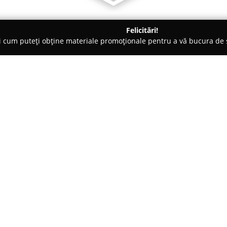
Felicitări!
ți cum puteți obține materiale promoționale pentru a vă bucura d
- Timişoara
Kapa Center
Despre companie:
Kapa Center
se evidențiază în 
univers dedicat accesoriilor ra
preferință stilistică. Compania
bijuterii din aur de 14 și 18 ka
sofisticat și nivelul ridicat al ca
Portofoliul include o colecție
celebrării momentelor semnifica