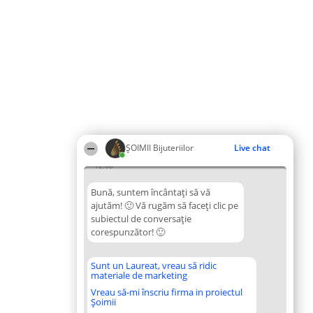
ŞOIMII Bijuteriilor
Live chat
12:08
Bună, suntem încântați să vă
ajutăm! 🙂 Vă rugăm să faceți clic pe
subiectul de conversație
corespunzător! 🙂
Sunt un Laureat, vreau să ridic
materiale de marketing
Vreau să-mi înscriu firma in proiectul
Șoimii