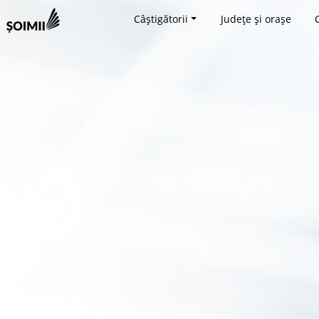
Câștigătorii
Județe și orașe