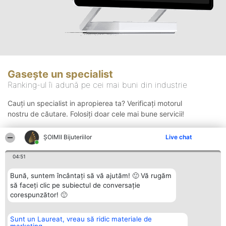
Gasește un specialist
Ranking-ul îi adună pe cei mai buni din industrie
Cauți un specialist in apropierea ta? Verificați motorul
nostru de căutare. Folosiți doar cele mai bune servicii!
ŞOIMII Bijuteriilor
Live chat
Căutare
04:51
Bună, suntem încântați să vă ajutăm! 🙂 Vă rugăm
să faceți clic pe subiectul de conversație
corespunzător! 🙂
Sunt un Laureat, vreau să ridic materiale de
Organizator Ranking
Plebiscyt
Contact