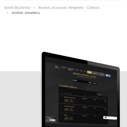
Şoimii Bijuteriilor
Bijuterii, Accesorii, Verighete - Craiova
Kodiak Jewellery