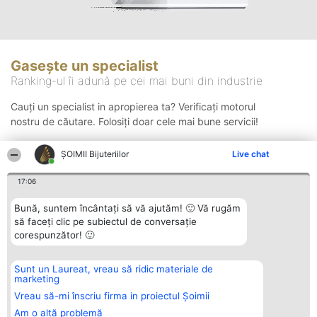
Gasește un specialist
Ranking-ul îi adună pe cei mai buni din industrie
Cauți un specialist in apropierea ta? Verificați motorul
nostru de căutare. Folosiți doar cele mai bune servicii!
ŞOIMII Bijuteriilor
Live chat
Căutare
17:06
Bună, suntem încântați să vă ajutăm! 🙂 Vă rugăm
să faceți clic pe subiectul de conversație
corespunzător! 🙂
Sunt un Laureat, vreau să ridic materiale de
Organizator Ranking
Plebiscyt
Contact
marketing
BRIGHT SOLUTIONS BR SRL
Câștigătorii
Contact
Aleea Timisul De Sus 2 Bl. A30
Lista Tuturor
Vreau să-mi înscriu firma in proiectul Șoimii
Sc. A Et. 4 Ap. 13 Cod 061952
Laureaților
Am o altă problemă
București
Reguli