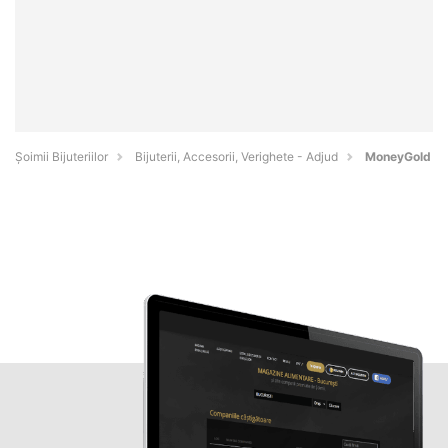
Şoimii Bijuteriilor
Bijuterii, Accesorii, Verighete - Adjud
MoneyGold