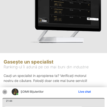
Gasește un specialist
Ranking-ul îi adună pe cei mai buni din industrie
Cauți un specialist in apropierea ta? Verificați motorul
nostru de căutare. Folosiți doar cele mai bune servicii!
ŞOIMII Bijuteriilor
Live chat
Căutare
21:44