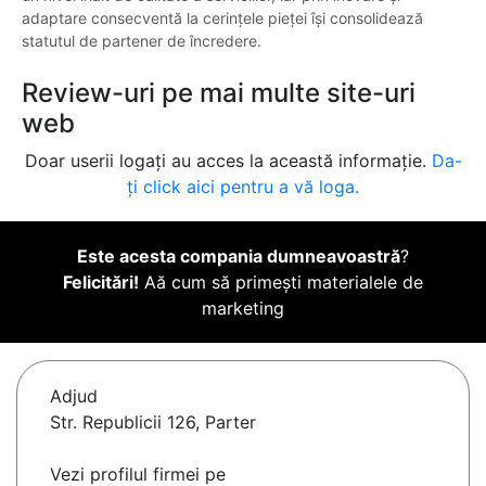
adaptare consecventă la cerințele pieței își consolidează
statutul de partener de încredere.
Review-uri pe mai multe site-uri
web
Doar userii logați au acces la această informație.
Da-
ți click aici pentru a vă loga.
Este acesta compania dumneavoastră
?
Felicitări!
Aă cum să primești materialele de
marketing
Adjud
Str. Republicii 126, Parter
Vezi profilul firmei pe