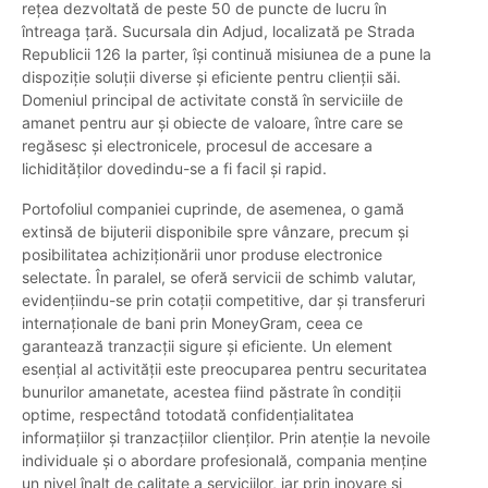
rețea dezvoltată de peste 50 de puncte de lucru în
întreaga țară. Sucursala din Adjud, localizată pe Strada
Republicii 126 la parter, își continuă misiunea de a pune la
dispoziție soluții diverse și eficiente pentru clienții săi.
Domeniul principal de activitate constă în serviciile de
amanet pentru aur și obiecte de valoare, între care se
regăsesc și electronicele, procesul de accesare a
lichidităților dovedindu-se a fi facil și rapid.
Portofoliul companiei cuprinde, de asemenea, o gamă
extinsă de bijuterii disponibile spre vânzare, precum și
posibilitatea achiziționării unor produse electronice
selectate. În paralel, se oferă servicii de schimb valutar,
evidențiindu-se prin cotații competitive, dar și transferuri
internaționale de bani prin MoneyGram, ceea ce
garantează tranzacții sigure și eficiente. Un element
esențial al activității este preocuparea pentru securitatea
bunurilor amanetate, acestea fiind păstrate în condiții
optime, respectând totodată confidențialitatea
informațiilor și tranzacțiilor clienților. Prin atenție la nevoile
individuale și o abordare profesională, compania menține
un nivel înalt de calitate a serviciilor, iar prin inovare și