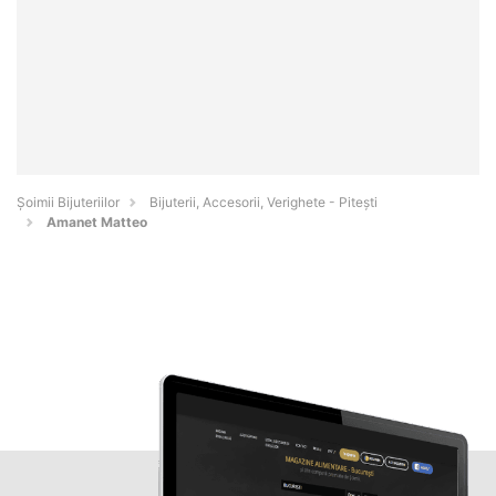
Şoimii Bijuteriilor
Bijuterii, Accesorii, Verighete - Piteşti
Amanet Matteo