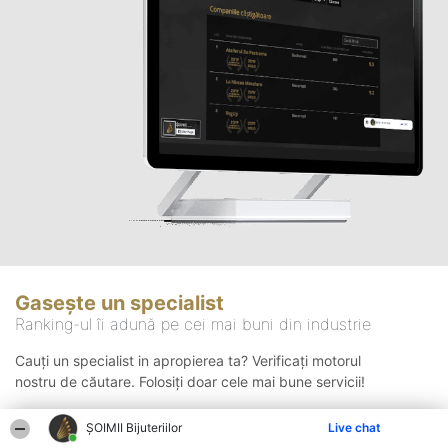
Gasește un specialist
Ranking-ul îi adună pe cei mai buni din industrie
Cauți un specialist in apropierea ta? Verificați motorul
nostru de căutare. Folosiți doar cele mai bune servicii!
ŞOIMII Bijuteriilor
Live chat
Căutare