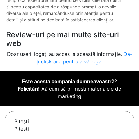
reciprocă. Este apreciată pentru serviciile sale fără cusur
și pentru capacitatea de a răspunde prompt la nevoile
diverse ale pieței, remarcându-se prin atenție pentru
detalii și o atitudine dedicată în satisfacerea clienților.
Review-uri pe mai multe site-uri
web
Doar userii logați au acces la această informație.
Da-
ți click aici pentru a vă loga.
Este acesta compania dumneavoastră
?
Felicitări!
Aă cum să primești materialele de
marketing
Piteşti
Pitesti