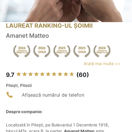
LAUREAT RANKING-UL ȘOIMII
Amanet Matteo
Arată mai multe >>
9.7
(60)
Piteşti, Pitesti
Afișează numărul de telefon
Despre companie:
Localizată în Pitești, pe Bulevardul 1 Decembrie 1918,
blocul M7a, scara B, la parter,
Amanet Matteo
este