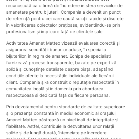
recunoscută ca o firmă de încredere în sfera serviciilor de
amanetare pentru bijuterii. Compania a devenit un punct
de referință pentru cei care caută soluții rapide și discrete
în valorificarea obiectelor prețioase, evidențiindu-se prin
profesionalism și implicare față de clientele sale.
Activitatea Amanet Matteo vizează evaluarea corectă și
asigurarea securității bunurilor aduse, în special a
bijuteriilor, în regim de amanet. Echipa de specialiști
furnizează procese transparente, bazate pe expertiză
solidă și cunoștințe detaliate despre piață, adaptând
condițiile oferite la necesitățile individuale ale fiecărui
client. Compania și-a construit o reputație respectată în
comunitatea locală și în domeniu prin abordarea
respectuoasă și dedicată față de fiecare persoană.
Prin devotamentul pentru standarde de calitate superioare
și o prezență constantă în mediul economic al orașului,
Amanet Matteo păstrează un nivel înalt de integritate și
fiabilitate. Astfel, contribuie la dezvoltarea unor relații
solide și de lungă durată, întemeiate pe încredere