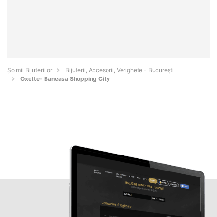
Şoimii Bijuteriilor
Bijuterii, Accesorii, Verighete - Bucureşti
Oxette- Baneasa Shopping City