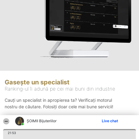
Gasește un specialist
Ranking-ul îi adună pe cei mai buni din industrie
Cauți un specialist in apropierea ta? Verificați motorul
nostru de căutare. Folosiți doar cele mai bune servicii!
ŞOIMII Bijuteriilor
Live chat
Căutare
21:53