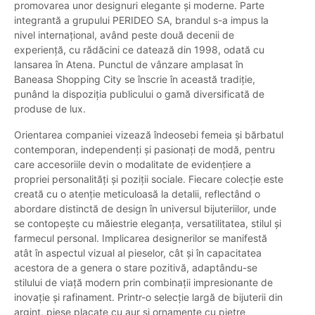
promovarea unor designuri elegante și moderne. Parte
integrantă a grupului PERIDEO SA, brandul s-a impus la
nivel internațional, având peste două decenii de
experiență, cu rădăcini ce datează din 1998, odată cu
lansarea în Atena. Punctul de vânzare amplasat în
Baneasa Shopping City se înscrie în această tradiție,
punând la dispoziția publicului o gamă diversificată de
produse de lux.
Orientarea companiei vizează îndeosebi femeia și bărbatul
contemporan, independenți și pasionați de modă, pentru
care accesoriile devin o modalitate de evidențiere a
propriei personalități și poziții sociale. Fiecare colecție este
creată cu o atenție meticuloasă la detalii, reflectând o
abordare distinctă de design în universul bijuteriilor, unde
se contopește cu măiestrie eleganța, versatilitatea, stilul și
farmecul personal. Implicarea designerilor se manifestă
atât în aspectul vizual al pieselor, cât și în capacitatea
acestora de a genera o stare pozitivă, adaptându-se
stilului de viață modern prin combinații impresionante de
inovație și rafinament. Printr-o selecție largă de bijuterii din
argint, piese placate cu aur și ornamente cu pietre