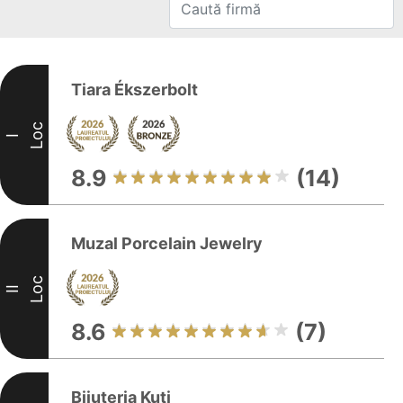
Tiara Ékszerbolt
Loc
I
8.9
(14)
Muzal Porcelain Jewelry
Loc
II
8.6
(7)
Bijuteria Kuti