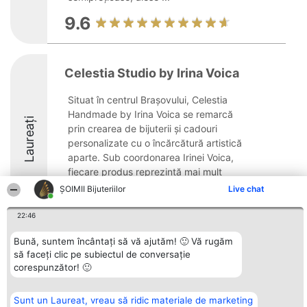
9.6
Celestia Studio by Irina Voica
Situat în centrul Brașovului, Celestia
Handmade by Irina Voica se remarcă
Laureați
prin crearea de bijuterii și cadouri
personalizate cu o încărcătură artistică
aparte. Sub coordonarea Irinei Voica,
fiecare produs reprezintă mai mult
decât un simplu ...
ŞOIMII Bijuteriilor
Live chat
9.9
22:46
Bună, suntem încântați să vă ajutăm! 🙂 Vă rugăm
să faceți clic pe subiectul de conversație
Organizator Ranking
Plebiscyt
Contact
corespunzător! 🙂
BRIGHT SOLUTIONS BR SRL
Câștigătorii
Contact
Aleea Timisul De Sus 2 Bl. A30
Lista Tuturor
Sc. A Et. 4 Ap. 13 Cod 061952
Laureaților
Sunt un Laureat, vreau să ridic materiale de marketing
București
Reguli