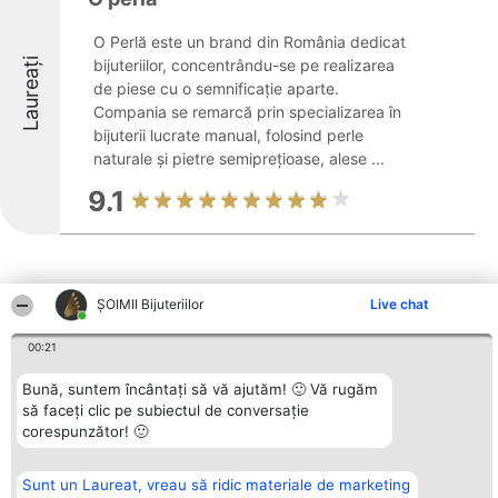
O Perlă este un brand din România dedicat
Laureați
bijuteriilor, concentrându-se pe realizarea
de piese cu o semnificație aparte.
Compania se remarcă prin specializarea în
bijuterii lucrate manual, folosind perle
naturale și pietre semiprețioase, alese ...
9.1
ŞOIMII Bijuteriilor
Live chat
Alte firme din zonă
00:21
Bună, suntem încântați să vă ajutăm! 🙂 Vă rugăm
să faceți clic pe subiectul de conversație
Organizator Ranking
Plebiscyt
Contact
corespunzător! 🙂
BRIGHT SOLUTIONS BR SRL
Câștigătorii
Contact
Aleea Timisul De Sus 2 Bl. A30
Lista Tuturor
Sc. A Et. 4 Ap. 13 Cod 061952
Laureaților
Sunt un Laureat, vreau să ridic materiale de marketing
București
Reguli