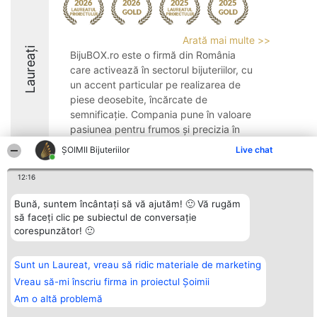
Arată mai multe >>
Laureați
BijuBOX.ro este o firmă din România
care activează în sectorul bijuteriilor, cu
un accent particular pe realizarea de
piese deosebite, încărcate de
semnificație. Compania pune în valoare
pasiunea pentru frumos și precizia în
execuție, propunând ...
ŞOIMII Bijuteriilor
Live chat
9.8
12:16
Bună, suntem încântați să vă ajutăm! 🙂 Vă rugăm
să faceți clic pe subiectul de conversație
Organizator Ranking
Plebiscyt
Contact
corespunzător! 🙂
BRIGHT SOLUTIONS BR SRL
Câștigătorii
Contact
Aleea Timisul De Sus 2 Bl. A30
Lista Tuturor
Sc. A Et. 4 Ap. 13 Cod 061952
Laureaților
București
Reguli
Sunt un Laureat, vreau să ridic materiale de marketing
CUI 36737675
Statut
Vreau să-mi înscriu firma in proiectul Șoimii
tel: +40 770 990 492
Politica de
confidențialitate
Am o altă problemă