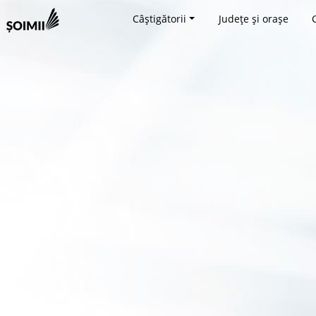
Câștigătorii
Județe și orașe