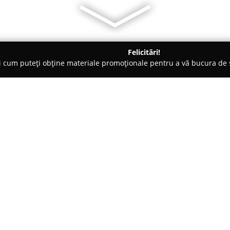
Felicitări!
ți cum puteți obține materiale promoționale pentru a vă bucura d
 - Suceava
BijuBOX.ro
Despre companie:
BijuBOX.ro
este o firmă din Rom
accent particular pe realizarea
Compania pune în valoare pasiu
propunând o selecție variată de
Arată mai multe >>
de 24 de carate.