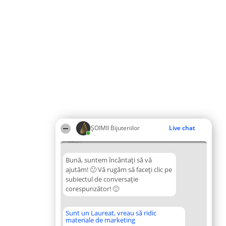
ŞOIMII Bijuteriilor
Live chat
04:37
Bună, suntem încântați să vă
ajutăm! 🙂 Vă rugăm să faceți clic pe
subiectul de conversație
corespunzător! 🙂
Sunt un Laureat, vreau să ridic
materiale de marketing