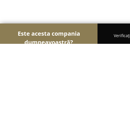
Este acesta compania
Verifica
dumneavoastră?
Şoimii Bijuteriilor
Bijuterii, Accesorii, Verighete
BijuBOX.ro
9.8
(58)