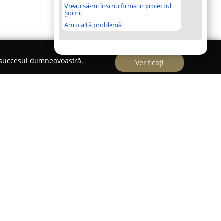
Vreau să-mi înscriu firma in proiectul
Șoimii
Am o altă problemă
e succesul dumneavoastră.
Verificați
ânia care activează în sectorul bijuteriilor, cu un
 de piese deosebite, încărcate de semnificație.
nea pentru frumos și precizia în execuție,
 bijuterii din argint 925, frecvent placate cu aur