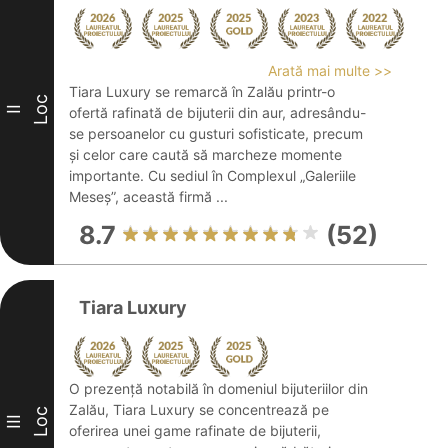
Arată mai multe >>
Tiara Luxury se remarcă în Zalău printr-o
Loc
II
ofertă rafinată de bijuterii din aur, adresându-
se persoanelor cu gusturi sofisticate, precum
și celor care caută să marcheze momente
importante. Cu sediul în Complexul „Galeriile
Meseș”, această firmă ...
8.7
(52)
Tiara Luxury
O prezență notabilă în domeniul bijuteriilor din
Zalău, Tiara Luxury se concentrează pe
Loc
III
oferirea unei game rafinate de bijuterii,