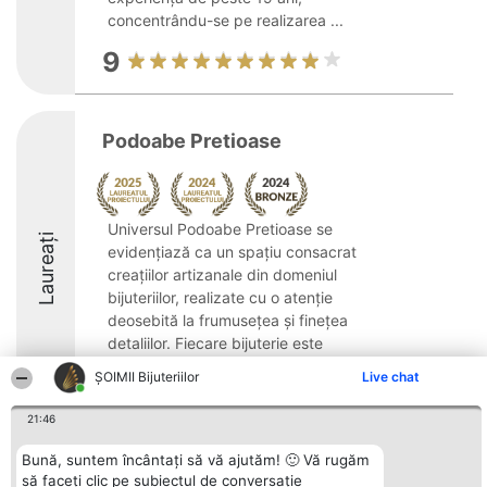
concentrându-se pe realizarea ...
9
Podoabe Pretioase
Universul Podoabe Pretioase se
Laureați
evidențiază ca un spațiu consacrat
creațiilor artizanale din domeniul
bijuteriilor, realizate cu o atenție
deosebită la frumusețea și finețea
detaliilor. Fiecare bijuterie este
concepută astfel încât să aducă ...
ŞOIMII Bijuteriilor
Live chat
21:46
Bună, suntem încântați să vă ajutăm! 🙂 Vă rugăm
să faceți clic pe subiectul de conversație
Organizator Ranking
Plebiscyt
Contact