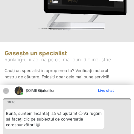
Gasește un specialist
Ranking-ul îi adună pe cei mai buni din industrie
Cauți un specialist in apropierea ta? Verificați motorul
nostru de căutare. Folosiți doar cele mai bune servicii!
ŞOIMII Bijuteriilor
Live chat
Căutare
10:46
Bună, suntem încântați să vă ajutăm! 🙂 Vă rugăm
să faceți clic pe subiectul de conversație
corespunzător! 🙂