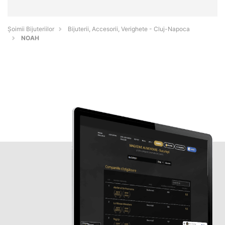
Şoimii Bijuteriilor
Bijuterii, Accesorii, Verighete - Cluj-Napoca
NOAH