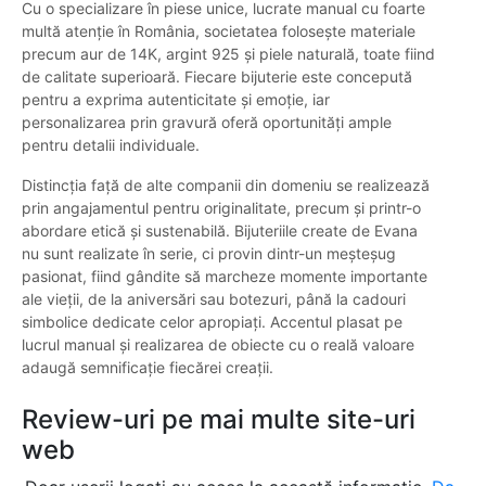
Cu o specializare în piese unice, lucrate manual cu foarte
multă atenție în România, societatea folosește materiale
precum aur de 14K, argint 925 și piele naturală, toate fiind
de calitate superioară. Fiecare bijuterie este concepută
pentru a exprima autenticitate și emoție, iar
personalizarea prin gravură oferă oportunități ample
pentru detalii individuale.
Distincția față de alte companii din domeniu se realizează
prin angajamentul pentru originalitate, precum și printr-o
abordare etică și sustenabilă. Bijuteriile create de Evana
nu sunt realizate în serie, ci provin dintr-un meșteșug
pasionat, fiind gândite să marcheze momente importante
ale vieții, de la aniversări sau botezuri, până la cadouri
simbolice dedicate celor apropiați. Accentul plasat pe
lucrul manual și realizarea de obiecte cu o reală valoare
adaugă semnificație fiecărei creații.
Review-uri pe mai multe site-uri
web