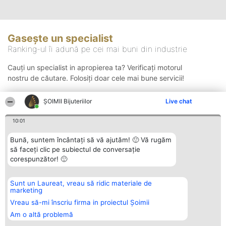
Gasește un specialist
Ranking-ul îi adună pe cei mai buni din industrie
Cauți un specialist in apropierea ta? Verificați motorul
nostru de căutare. Folosiți doar cele mai bune servicii!
ŞOIMII Bijuteriilor
Live chat
Căutare
10:01
Bună, suntem încântați să vă ajutăm! 🙂 Vă rugăm
să faceți clic pe subiectul de conversație
corespunzător! 🙂
Sunt un Laureat, vreau să ridic materiale de
Organizator Ranking
Plebiscyt
Contact
marketing
BRIGHT SOLUTIONS BR SRL
Câștigătorii
Contact
Aleea Timisul De Sus 2 Bl. A30
Lista Tuturor
Vreau să-mi înscriu firma in proiectul Șoimii
Sc. A Et. 4 Ap. 13 Cod 061952
Laureaților
Am o altă problemă
București
Reguli
CUI 36737675
Statut