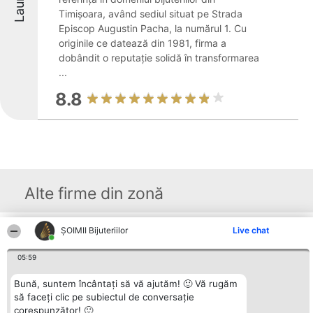
Timișoara, având sediul situat pe Strada
Episcop Augustin Pacha, la numărul 1. Cu
originile ce datează din 1981, firma a
dobândit o reputație solidă în transformarea
...
8.8
Alte firme din zonă
ŞOIMII Bijuteriilor
Live chat
Organizator Ranking
Plebiscyt
Contact
BRIGHT SOLUTIONS BR SRL
Câștigătorii
Contact
05:59
Aleea Timisul De Sus 2 Bl. A30
Lista Tuturor
Sc. A Et. 4 Ap. 13 Cod 061952
Laureaților
București
Reguli
Bună, suntem încântați să vă ajutăm! 🙂 Vă rugăm
CUI 36737675
Statut
să faceți clic pe subiectul de conversație
tel: +40 770 990 492
Politica de
corespunzător! 🙂