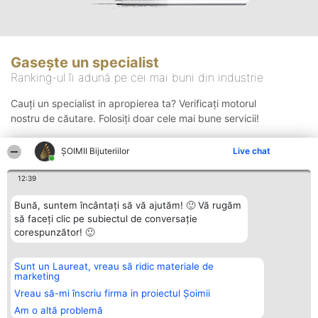
Gasește un specialist
Ranking-ul îi adună pe cei mai buni din industrie
Cauți un specialist in apropierea ta? Verificați motorul
nostru de căutare. Folosiți doar cele mai bune servicii!
ŞOIMII Bijuteriilor
Live chat
Căutare
12:39
Bună, suntem încântați să vă ajutăm! 🙂 Vă rugăm
să faceți clic pe subiectul de conversație
corespunzător! 🙂
Sunt un Laureat, vreau să ridic materiale de
Organizator Ranking
Plebiscyt
Contact
marketing
BRIGHT SOLUTIONS BR SRL
Câștigătorii
Contact
Aleea Timisul De Sus 2 Bl. A30
Lista Tuturor
Vreau să-mi înscriu firma in proiectul Șoimii
Sc. A Et. 4 Ap. 13 Cod 061952
Laureaților
Am o altă problemă
București
Reguli