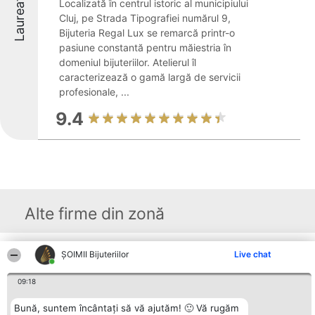
Laureați
Localizată în centrul istoric al municipiului
Cluj, pe Strada Tipografiei numărul 9,
Bijuteria Regal Lux se remarcă printr-o
pasiune constantă pentru măiestria în
domeniul bijuteriilor. Atelierul îl
caracterizează o gamă largă de servicii
profesionale, ...
9.4
Alte firme din zonă
ŞOIMII Bijuteriilor
Live chat
Organizator Ranking
Plebiscyt
Contact
BRIGHT SOLUTIONS BR SRL
Câștigătorii
Contact
Aleea Timisul De Sus 2 Bl. A30
09:18
Lista Tuturor
Sc. A Et. 4 Ap. 13 Cod 061952
Laureaților
București
Reguli
Bună, suntem încântați să vă ajutăm! 🙂 Vă rugăm
CUI 36737675
Statut