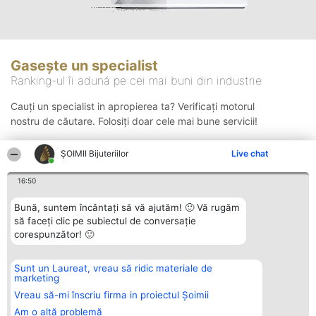
Gasește un specialist
Ranking-ul îi adună pe cei mai buni din industrie
Cauți un specialist in apropierea ta? Verificați motorul
nostru de căutare. Folosiți doar cele mai bune servicii!
ŞOIMII Bijuteriilor
Live chat
Căutare
16:50
Bună, suntem încântați să vă ajutăm! 🙂 Vă rugăm
să faceți clic pe subiectul de conversație
corespunzător! 🙂
Sunt un Laureat, vreau să ridic materiale de
Organizator Ranking
Plebiscyt
Contact
marketing
BRIGHT SOLUTIONS BR SRL
Câștigătorii
Contact
Aleea Timisul De Sus 2 Bl. A30
Lista Tuturor
Vreau să-mi înscriu firma in proiectul Șoimii
Sc. A Et. 4 Ap. 13 Cod 061952
Laureaților
Am o altă problemă
București
Reguli