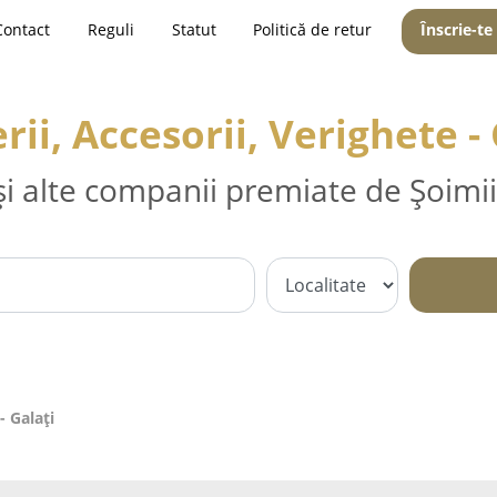
Contact
Reguli
Statut
Politică de retur
Înscrie-te
rii, Accesorii, Verighete -
și alte companii premiate de Șoimii
- Galaţi