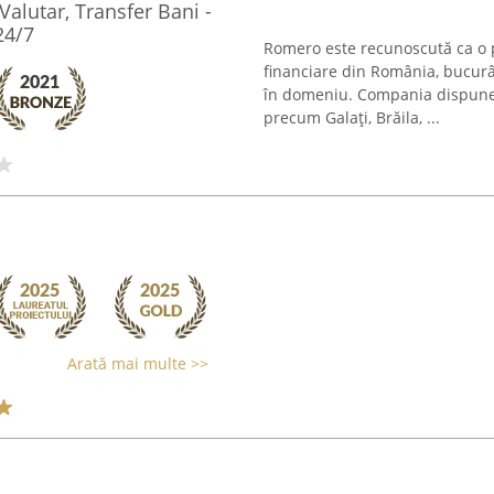
alutar, Transfer Bani -
24/7
Romero este recunoscută ca o p
financiare din România, bucurâ
în domeniu. Compania dispune 
precum Galați, Brăila, ...
Arată mai multe >>