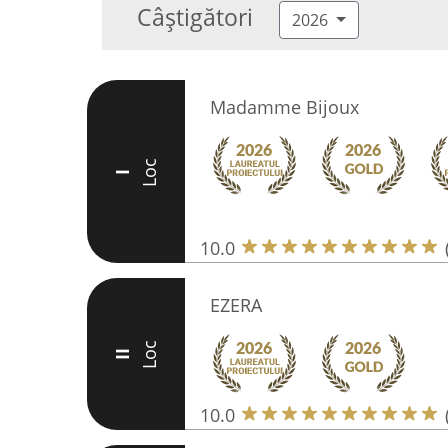
Câștigători
2026
Madamme Bijoux
Loc
I
10.0
EZERA
Loc
II
10.0