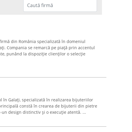
irmă din România specializată în domeniul
alați. Compania se remarcă pe piață prin accentul
te, punând la dispoziție clienților o selecție
în Galați, specializată în realizarea bijuteriilor
rincipală constă în crearea de bijuterii din pietre
n design distinctiv și o execuție atentă. ...