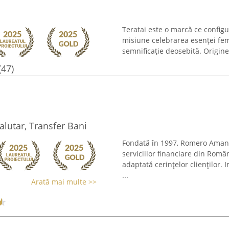
Teratai este o marcă ce configu
misiune celebrarea esenței fem
semnificație deosebită. Origine
(47)
utar, Transfer Bani
Fondată în 1997, Romero Amanet
serviciilor financiare din Român
adaptată cerințelor clienților. 
...
Arată mai multe >>