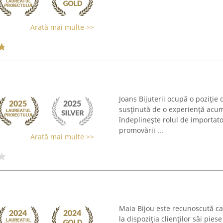
Arată mai multe >>
Joans Bijuterii ocupă o poziție 
susținută de o experiență acu
îndeplinește rolul de importator
promovării ...
Arată mai multe >>
Maia Bijou este recunoscută ca 
la dispoziția clienților săi pi