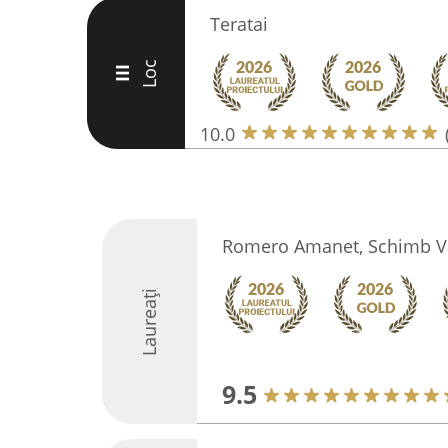
Teratai
Loc
III
10.0
Romero Amanet, Schimb Val
Laureați
9.5