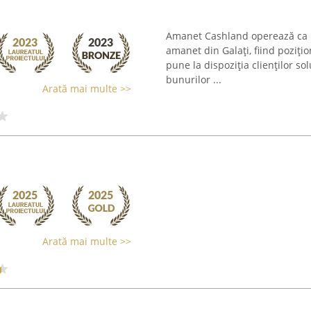
Amanet Cashland operează ca un
amanet din Galați, fiind poziți
pune la dispoziția clienților s
bunurilor ...
Arată mai multe >>
Arată mai multe >>