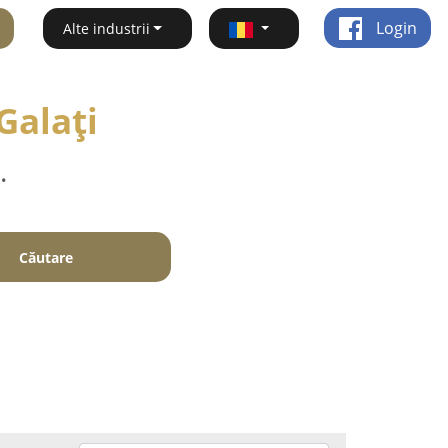
Login
Alte industrii
 Galaţi
.
Căutare