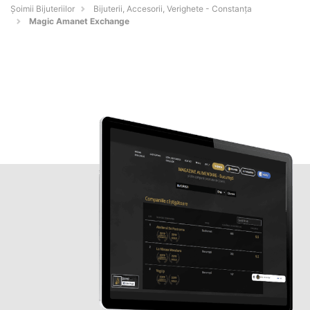
Şoimii Bijuteriilor
Bijuterii, Accesorii, Verighete - Constanţa
Magic Amanet Exchange