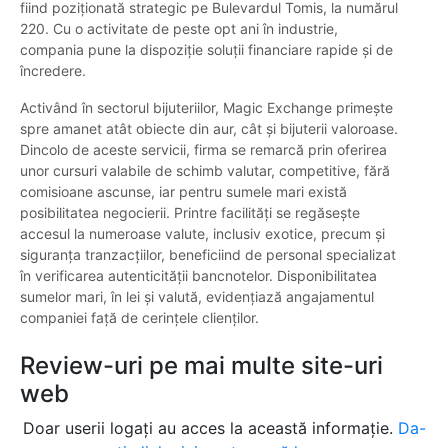
fiind poziționată strategic pe Bulevardul Tomis, la numărul
220. Cu o activitate de peste opt ani în industrie,
compania pune la dispoziție soluții financiare rapide și de
încredere.
Activând în sectorul bijuteriilor, Magic Exchange primește
spre amanet atât obiecte din aur, cât și bijuterii valoroase.
Dincolo de aceste servicii, firma se remarcă prin oferirea
unor cursuri valabile de schimb valutar, competitive, fără
comisioane ascunse, iar pentru sumele mari există
posibilitatea negocierii. Printre facilități se regăsește
accesul la numeroase valute, inclusiv exotice, precum și
siguranța tranzacțiilor, beneficiind de personal specializat
în verificarea autenticității bancnotelor. Disponibilitatea
sumelor mari, în lei și valută, evidențiază angajamentul
companiei față de cerințele clienților.
Review-uri pe mai multe site-uri
web
Doar userii logați au acces la această informație.
Da-