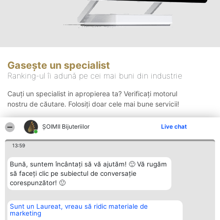
Gasește un specialist
Ranking-ul îi adună pe cei mai buni din industrie
Cauți un specialist in apropierea ta? Verificați motorul
nostru de căutare. Folosiți doar cele mai bune servicii!
ŞOIMII Bijuteriilor
Live chat
Căutare
13:59
Bună, suntem încântați să vă ajutăm! 🙂 Vă rugăm
să faceți clic pe subiectul de conversație
corespunzător! 🙂
Sunt un Laureat, vreau să ridic materiale de
Organizator Ranking
Plebiscyt
Contact
marketing
BRIGHT SOLUTIONS BR SRL
Câștigătorii
Contact