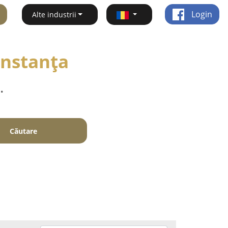
Login
Alte industrii
Constanţa
.
Căutare