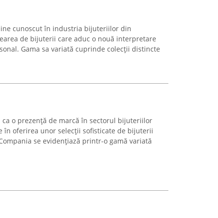
e cunoscut în industria bijuteriilor din
rearea de bijuterii care aduc o nouă interpretare
sonal. Gama sa variată cuprinde colecții distincte
ca o prezență de marcă în sectorul bijuteriilor
în oferirea unor selecții sofisticate de bijuterii
. Compania se evidențiază printr-o gamă variată