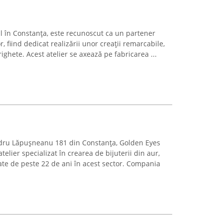
ul în Constanța, este recunoscut ca un partener
r, fiind dedicat realizării unor creații remarcabile,
ighete. Acest atelier se axează pe fabricarea ...
ndru Lăpușneanu 181 din Constanța, Golden Eyes
elier specializat în crearea de bijuterii din aur,
tate de peste 22 de ani în acest sector. Compania