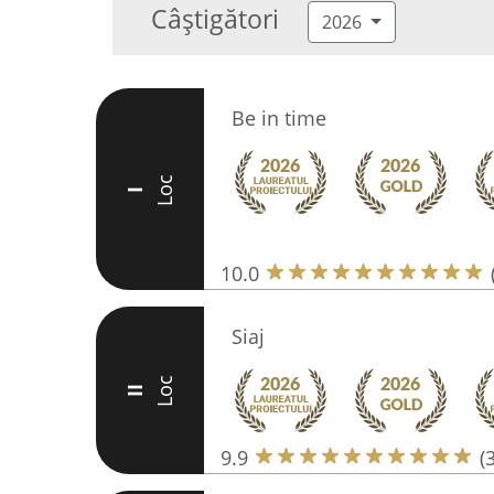
Câștigători
2026
Be in time
Loc
I
10.0
Siaj
Loc
II
9.9
(