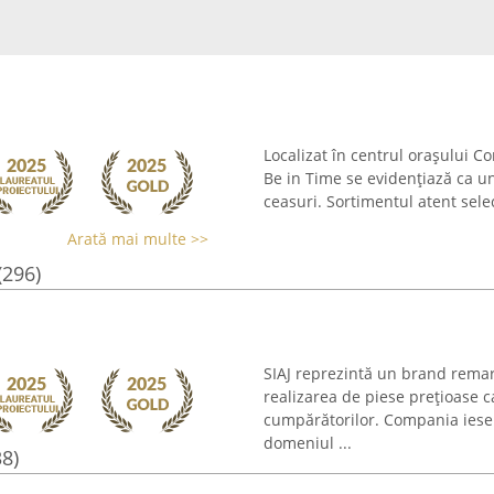
Localizat în centrul orașului C
Be in Time se evidențiază ca un
ceasuri. Sortimentul atent selec
Arată mai multe >>
(296)
SIAJ reprezintă un brand remar
realizarea de piese prețioase
cumpărătorilor. Compania iese î
domeniul ...
38)