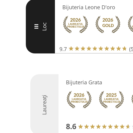
Bijuteria Leone D'oro
Loc
III
9.7
(
Bijuteria Grata
Laureați
8.6