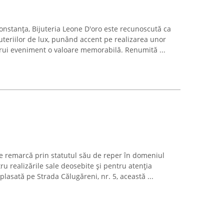
Constanța, Bijuteria Leone D'oro este recunoscută ca
uteriilor de lux, punând accent pe realizarea unor
cărui eveniment o valoare memorabilă. Renumită ...
se remarcă prin statutul său de reper în domeniul
tru realizările sale deosebite și pentru atenția
mplasată pe Strada Călugăreni, nr. 5, această ...