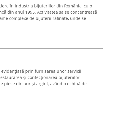
ere în industria bijuteriilor din România, cu o
ncă din anul 1995. Activitatea sa se concentrează
game complexe de bijuterii rafinate, unde se
 evidențiază prin furnizarea unor servicii
staurarea și confecționarea bijuteriilor
pe piese din aur și argint, având o echipă de