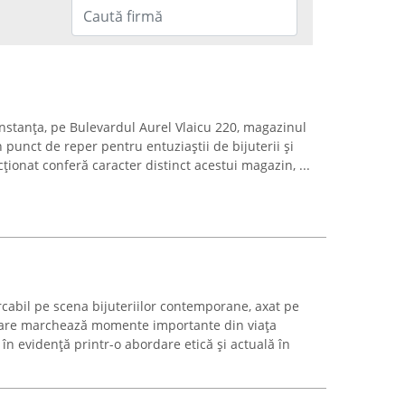
onstanța, pe Bulevardul Aurel Vlaicu 220, magazinul
 punct de reper pentru entuziaștii de bijuterii și
ționat conferă caracter distinct acestui magazin, ...
cabil pe scena bijuteriilor contemporane, axat pe
 care marchează momente importante din viața
n evidență printr-o abordare etică și actuală în