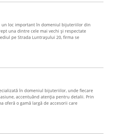
 un loc important în domeniul bijuteriilor din
ept una dintre cele mai vechi și respectate
ediul pe Strada Luntrașului 20, firma se
cializată în domeniul bijuteriilor, unde fiecare
i pasiune, accentuând atenția pentru detalii. Prin
rma oferă o gamă largă de accesorii care