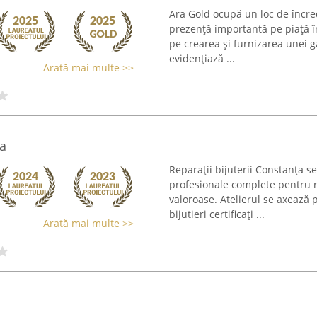
Ara Gold ocupă un loc de încred
prezență importantă pe piață î
pe crearea și furnizarea unei 
evidențiază ...
Arată mai multe >>
ța
Reparații bijuterii Constanța se
profesionale complete pentru re
valoroase. Atelierul se axează 
bijutieri certificați ...
Arată mai multe >>