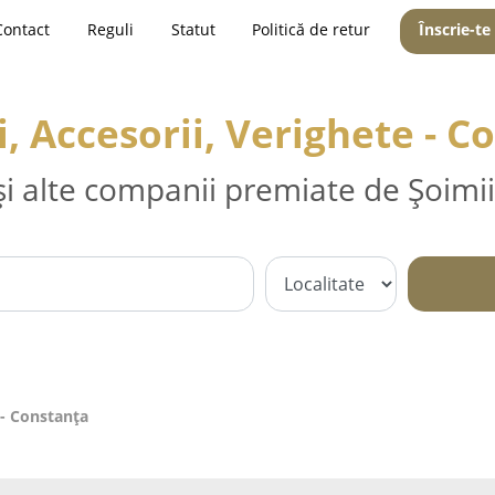
Contact
Reguli
Statut
Politică de retur
Înscrie-te
i, Accesorii, Verighete - 
și alte companii premiate de Șoimii
e - Constanţa