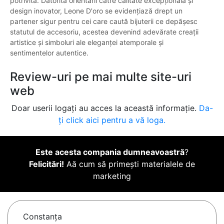
potrivită. Datorită orientării către calitate excepțională și
design inovator, Leone D'oro se evidențiază drept un
partener sigur pentru cei care caută bijuterii ce depășesc
statutul de accesoriu, acestea devenind adevărate creații
artistice şi simboluri ale eleganței atemporale și
sentimentelor autentice.
Review-uri pe mai multe site-uri
web
Doar userii logați au acces la această informație.
Da-
ți click aici pentru a vă loga.
Este acesta compania dumneavoastră
?
Felicitări!
Aă cum să primești materialele de
marketing
Constanţa