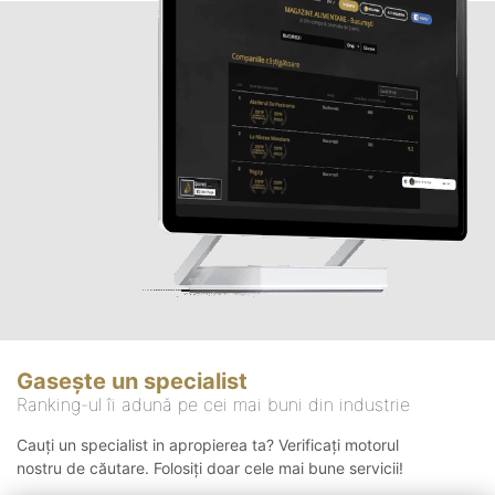
Gasește un specialist
Ranking-ul îi adună pe cei mai buni din industrie
Cauți un specialist in apropierea ta? Verificați motorul
nostru de căutare. Folosiți doar cele mai bune servicii!