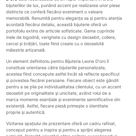
bijuteriilor de lux, punând accent pe realizarea unor piese
distincte ce conferă fiecărui eveniment o valoare
memorabilă. Renumită pentru eleganța sa și pentru atenția
acordată fiecărui detaliu, această bijuterie oferă un
portofoliu extins de articole sofisticate. Gama cuprinde
inele de logodnă, verighete cu design deosebit, coliere,
cercei și brățări, toate fiind create cu o deosebită
măiestrie artizanală.
Un element definitoriu pentru Bijuteria Leone D'oro îl
constituie orientarea către bijuteriile personalizate,
acestea fiind concepute astfel încât să reflecte specificul
și povestea fiecărei persoane. Fiecare obiect este gândit
pentru a se plia pe individualitatea clientului, cu un accent
deosebit pe originalitate și unicitate, având rolul de a
marca momente esențiale și evenimente semnificative din
existență. Astfel, fiecare piesă primește o identitate
proprie și autentică.
Vizitarea spațiului de prezentare oferă un cadru rafinat,
conceput pentru a inspira și pentru a sprijini alegerea