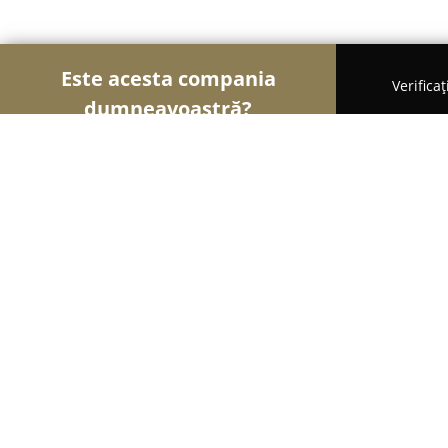
Este acesta compania
Verifica
dumneavoastră?
Şoimii Bijuteriilor
Bijuterii, Accesorii, Verighete
Tempora - ceasuri elvetiene
8
(202)
Cluj-Napoca, P-ta Unirii nr.12