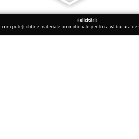
Felicitări!
ți cum puteți obține materiale promoționale pentru a vă bucura d
 - Cluj-Napoca
Tempora - ceasuri elvetiene
Despre companie:
Tempora
se remarcă în sectoru
variate de servicii specializate
Cluj-Napoca, centrul are o rep
demonstrate în mentenanța și 
Arată mai multe >>
constituit din ceasornicari forma
continue de perfecționare, perm
care se poate avea încredere.