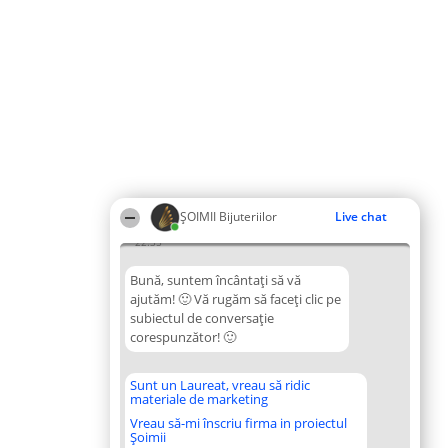
ŞOIMII Bijuteriilor
Live chat
22:35
Bună, suntem încântați să vă
ajutăm! 🙂 Vă rugăm să faceți clic pe
subiectul de conversație
corespunzător! 🙂
Sunt un Laureat, vreau să ridic
materiale de marketing
Vreau să-mi înscriu firma in proiectul
Șoimii