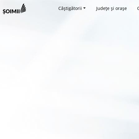
Câștigătorii
Județe și orașe