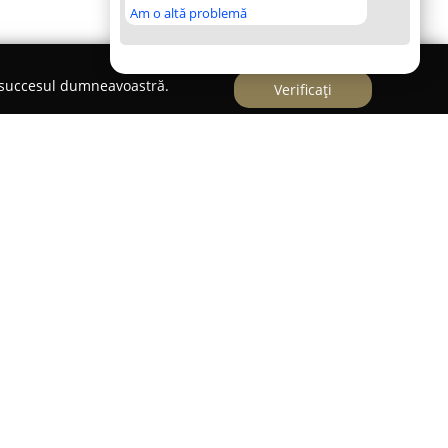
Am o altă problemă
e succesul dumneavoastră.
Verificați
l orologeriei elvețiene prin furnizarea unei game
 și prin selecția de ceasuri autentice. Amplasat în
utație solidă datorită competențelor avansate
reparația unor branduri de renume. Personalul,
ți la școli din Elveția și implicați în stagii
ite companiei să ofere lucrări de precizie și în