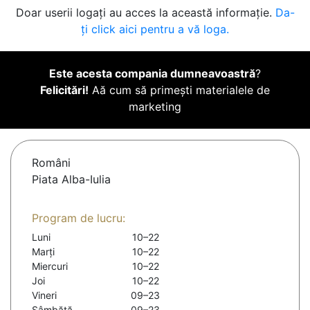
Doar userii logați au acces la această informație.
Da-
ți click aici pentru a vă loga.
Este acesta compania dumneavoastră
?
Felicitări!
Aă cum să primești materialele de
marketing
Români
Piata Alba-Iulia
Program de lucru:
Luni
10–22
Marți
10–22
Miercuri
10–22
Joi
10–22
Vineri
09–23
Sâmbătă
09–23