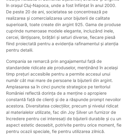
în orașul Cluj-Napoca, unde a fost înființat în anul 2000.
De peste 20 de ani, societatea se concentrează pe
realizarea și comercializarea unor bijuterii de calitate
superioară, toate create din argint 925. Gama de produse
cuprinde numeroase modele elegante, incluzând inele,
cercei, lănțișoare, brățări și seturi diverse, fiecare piesă
fiind proiectată pentru a evidenția rafinamentul și atenția
pentru detalii.
Compania se remarcă prin angajamentul față de
standardele ridicate ale produselor, menținând în același
timp prețuri accesibile pentru a permite accesul unui
număr cât mai mare de persoane la bijuterii din argint.
Amplasarea sa în cinci puncte strategice pe teritoriul
României reflectă dorința de a menține o apropiere
constantă față de clienți și de a răspunde prompt nevoilor
acestora. Diversitatea colecțiilor, precum și nivelul ridicat
al materialelor utilizate, fac din Joy Silver un furnizor de
încredere pentru cei interesați de bijuterii durabile și cu un
aspect estetic deosebit, potrivite pentru orice moment, fie
pentru ocazii speciale, fie pentru utilizarea zilnică.