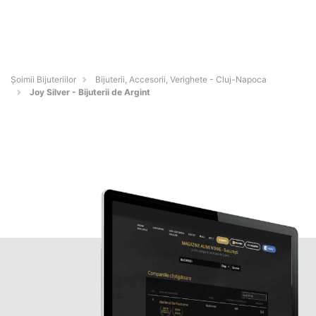
Şoimii Bijuteriilor
Bijuterii, Accesorii, Verighete - Cluj-Napoca
Joy Silver - Bijuterii de Argint