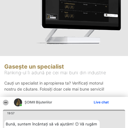
Gasește un specialist
Ranking-ul îi adună pe cei mai buni din industrie
Cauți un specialist in apropierea ta? Verificați motorul
nostru de căutare. Folosiți doar cele mai bune servicii!
ŞOIMII Bijuteriilor
Live chat
Căutare
19:57
Bună, suntem încântați să vă ajutăm! 🙂 Vă rugăm