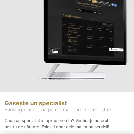
Gasește un specialist
Ranking-ul îi adună pe cei mai buni din industrie
Cauți un specialist in apropierea ta? Verificați motorul
nostru de căutare. Folosiți doar cele mai bune servicii!