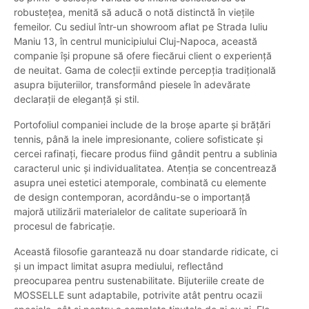
robustețea, menită să aducă o notă distinctă în viețile
femeilor. Cu sediul într-un showroom aflat pe Strada Iuliu
Maniu 13, în centrul municipiului Cluj-Napoca, această
companie își propune să ofere fiecărui client o experiență
de neuitat. Gama de colecții extinde percepția tradițională
asupra bijuteriilor, transformând piesele în adevărate
declarații de eleganță și stil.
Portofoliul companiei include de la broșe aparte și brățări
tennis, până la inele impresionante, coliere sofisticate și
cercei rafinați, fiecare produs fiind gândit pentru a sublinia
caracterul unic și individualitatea. Atenția se concentrează
asupra unei estetici atemporale, combinată cu elemente
de design contemporan, acordându-se o importanță
majoră utilizării materialelor de calitate superioară în
procesul de fabricație.
Această filosofie garantează nu doar standarde ridicate, ci
și un impact limitat asupra mediului, reflectând
preocuparea pentru sustenabilitate. Bijuteriile create de
MOSSELLE sunt adaptabile, potrivite atât pentru ocazii