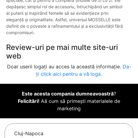
speciale, cât și pentru a completa ținutele de zi cu zi. Ele
depășesc simplul rol de accesoriu, întruchipând un simbol
al puterii și inspirând femeile să se evidențieze prin
eleganță și originalitate. Astfel, universul MOSSELLE este
definit de o poveste a rafinamentului și a exclusivității fără
compromisuri.
Review-uri pe mai multe site-uri
web
Doar userii logați au acces la această informație.
Da-
ți click aici pentru a vă loga.
Este acesta compania dumneavoastră
?
Felicitări!
Aă cum să primești materialele de
marketing
Cluj-Napoca