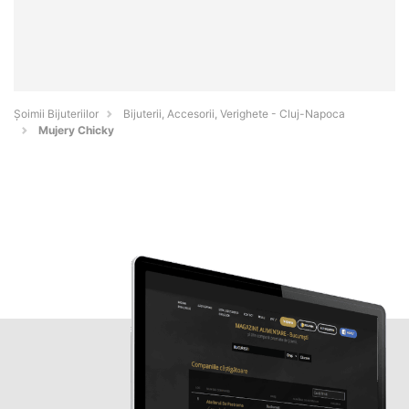
Şoimii Bijuteriilor
Bijuterii, Accesorii, Verighete - Cluj-Napoca
Mujery Chicky