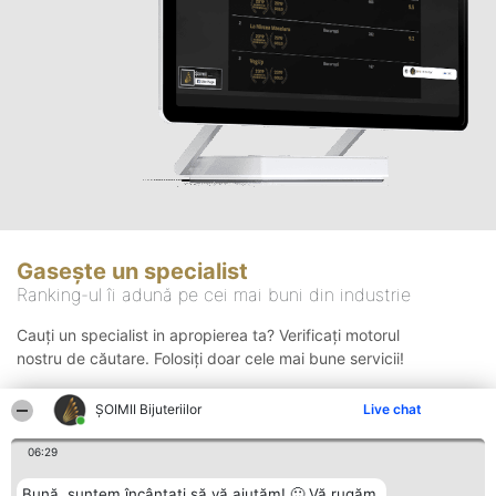
Gasește un specialist
Ranking-ul îi adună pe cei mai buni din industrie
Cauți un specialist in apropierea ta? Verificați motorul
nostru de căutare. Folosiți doar cele mai bune servicii!
ŞOIMII Bijuteriilor
Live chat
Căutare
06:29
Bună, suntem încântați să vă ajutăm! 🙂 Vă rugăm