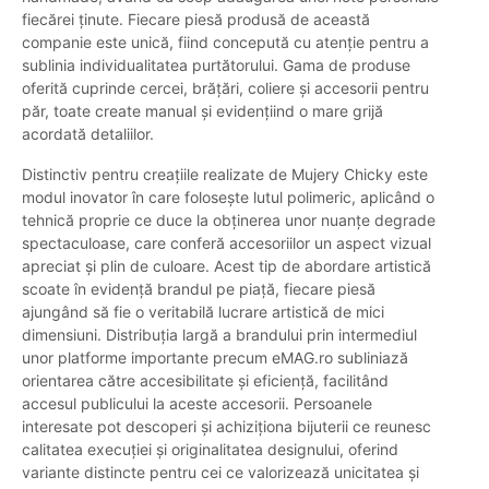
fiecărei ținute. Fiecare piesă produsă de această
companie este unică, fiind concepută cu atenție pentru a
sublinia individualitatea purtătorului. Gama de produse
oferită cuprinde cercei, brățări, coliere și accesorii pentru
păr, toate create manual și evidențiind o mare grijă
acordată detaliilor.
Distinctiv pentru creațiile realizate de Mujery Chicky este
modul inovator în care folosește lutul polimeric, aplicând o
tehnică proprie ce duce la obținerea unor nuanțe degrade
spectaculoase, care conferă accesoriilor un aspect vizual
apreciat și plin de culoare. Acest tip de abordare artistică
scoate în evidență brandul pe piață, fiecare piesă
ajungând să fie o veritabilă lucrare artistică de mici
dimensiuni. Distribuția largă a brandului prin intermediul
unor platforme importante precum eMAG.ro subliniază
orientarea către accesibilitate și eficiență, facilitând
accesul publicului la aceste accesorii. Persoanele
interesate pot descoperi și achiziționa bijuterii ce reunesc
calitatea execuției și originalitatea designului, oferind
variante distincte pentru cei ce valorizează unicitatea și