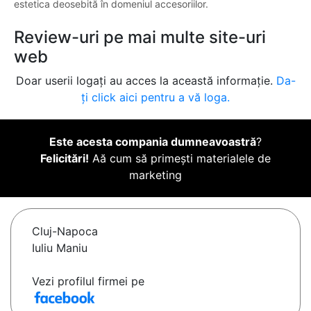
estetica deosebită în domeniul accesoriilor.
Review-uri pe mai multe site-uri
web
Doar userii logați au acces la această informație.
Da-
ți click aici pentru a vă loga.
Este acesta compania dumneavoastră
?
Felicitări!
Aă cum să primești materialele de
marketing
Cluj-Napoca
Iuliu Maniu
Vezi profilul firmei pe