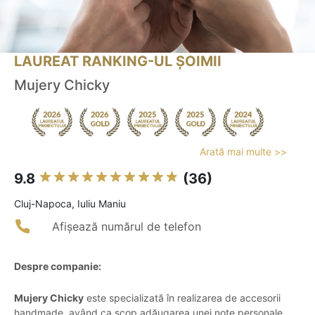
LAUREAT RANKING-UL ȘOIMII
Mujery Chicky
Arată mai multe >>
9.8
(36)
Cluj-Napoca, Iuliu Maniu
Afișează numărul de telefon
Despre companie:
Mujery Chicky
este specializată în realizarea de accesorii
handmade, având ca scop adăugarea unei note personale