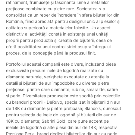
rafinament, frumusețe și fascinanta lume a metalelor
prețioase combinate cu pietre rare. Societatea s-a
consolidat ca un reper de încredere în sfera bijuteriilor din
România, fiind apreciată pentru designul unic al pieselor și
calitatea superioară a materialelor folosite. Un aspect
distinctiv al activității constă în existența unei unități
proprii pentru producția și creația de bijuterii, ceea ce
oferă posibilitatea unui control strict asupra întregului
proces, de la concepție până la produsul finit.
Portofoliul acestei companii este divers, incluzând piese
exclusiviste precum inele de logodnă realizate cu
diamante naturale, verighete executate cu atenție la
detalii și bijuterii de aur împodobite cu diverse pietre
prețioase, printre care diamante, rubine, smaralde, safire
și perle. Diversitatea produselor este sporită prin colecțiile
cu branduri proprii - DeRuvo, specializat în bijuterii din aur
de 18K cu diamante și pietre prețioase; Blanco's, cunoscut
pentru selecția de inele de logodnă și bijuterii din aur de
18K cu diamante; Sabrini Gold, care pune accent pe
inelele de logodnă și alte piese din aur de 14K; respectiv
Passione Perla, brand dedicat bijuteriilor din aur cu perle.