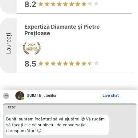
8.2
Expertiză Diamante și Pietre
Prețioase
Laureați
8.5
ŞOIMII Bijuteriilor
Live chat
Alte firme din zonă
19:57
Bună, suntem încântați să vă ajutăm! 🙂 Vă rugăm
să faceți clic pe subiectul de conversație
Organizator Ranking
Plebiscyt
Contact
corespunzător! 🙂
BRIGHT SOLUTIONS BR SRL
Câștigătorii
Contact
Aleea Timisul De Sus 2 Bl. A30
Lista Tuturor