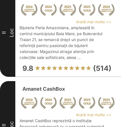
Arată mai multe >>
Bijuteria Perla Amazoniana, amplasată în
Loc
II
centrul municipiului Baia Mare, pe Bulevardul
Traian 21, se remarcă drept un punct de
referință pentru pasionații de bijuterii
valoroase. Magazinul atrage atenția prin
colecțiile sale sofisticate, alese ...
9.8
(514)
Amanet CashBox
Arată mai multe >>
Amanet CashBox reprezintă o instituție
Loc
III
financiară nebancară cu o prezență puternică,