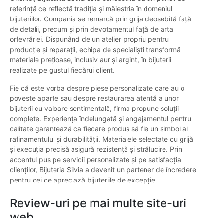
referință ce reflectă tradiția și măiestria în domeniul
bijuteriilor. Compania se remarcă prin grija deosebită față
de detalii, precum și prin devotamentul față de arta
orfevrăriei. Dispunând de un atelier propriu pentru
producție și reparații, echipa de specialiști transformă
materiale prețioase, inclusiv aur și argint, în bijuterii
realizate pe gustul fiecărui client.
Fie că este vorba despre piese personalizate care au o
poveste aparte sau despre restaurarea atentă a unor
bijuterii cu valoare sentimentală, firma propune soluții
complete. Experiența îndelungată și angajamentul pentru
calitate garantează ca fiecare produs să fie un simbol al
rafinamentului și durabilității. Materialele selectate cu grijă
și execuția precisă asigură rezistență și strălucire. Prin
accentul pus pe servicii personalizate și pe satisfacția
clienților, Bijuteria Silvia a devenit un partener de încredere
pentru cei ce apreciază bijuteriile de excepție.
Review-uri pe mai multe site-uri
web