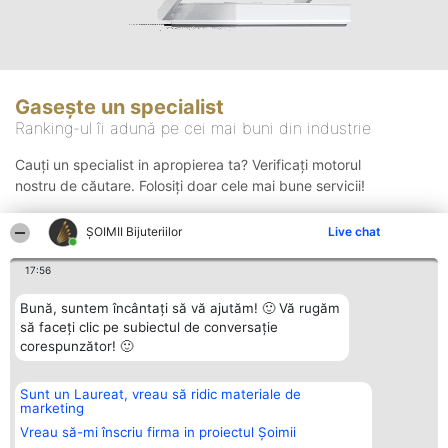
Gasește un specialist
Ranking-ul îi adună pe cei mai buni din industrie
Cauți un specialist in apropierea ta? Verificați motorul
nostru de căutare. Folosiți doar cele mai bune servicii!
ŞOIMII Bijuteriilor
Live chat
Căutare
17:56
Bună, suntem încântați să vă ajutăm! 🙂 Vă rugăm
să faceți clic pe subiectul de conversație
corespunzător! 🙂
Sunt un Laureat, vreau să ridic materiale de
Organizator Ranking
Plebiscyt
Contact
marketing
BRIGHT SOLUTIONS BR SRL
Câștigătorii
Contact
Aleea Timisul De Sus 2 Bl. A30
Lista Tuturor
Vreau să-mi înscriu firma in proiectul Șoimii
Sc. A Et. 4 Ap. 13 Cod 061952
Laureaților