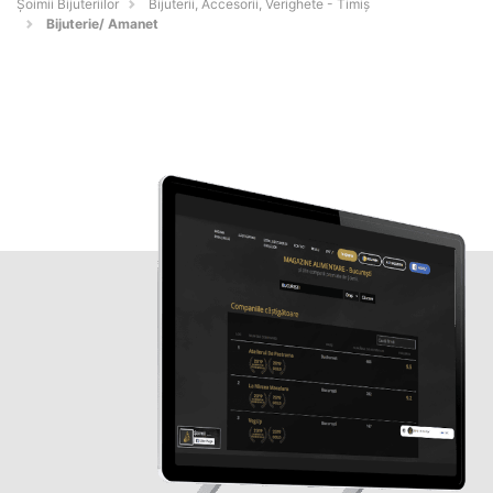
Şoimii Bijuteriilor
Bijuterii, Accesorii, Verighete - Timiş
Bijuterie/ Amanet