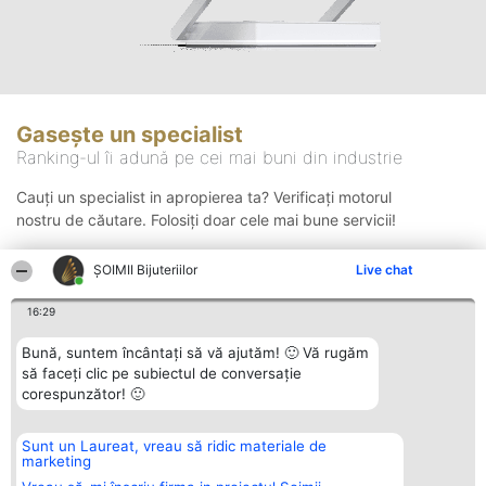
Gasește un specialist
Ranking-ul îi adună pe cei mai buni din industrie
Cauți un specialist in apropierea ta? Verificați motorul
nostru de căutare. Folosiți doar cele mai bune servicii!
ŞOIMII Bijuteriilor
Live chat
Căutare
16:29
Bună, suntem încântați să vă ajutăm! 🙂 Vă rugăm
să faceți clic pe subiectul de conversație
corespunzător! 🙂
Sunt un Laureat, vreau să ridic materiale de
Organizator Ranking
Plebiscyt
Contact
marketing
BRIGHT SOLUTIONS BR SRL
Câștigătorii
Contact
Aleea Timisul De Sus 2 Bl. A30
Lista Tuturor