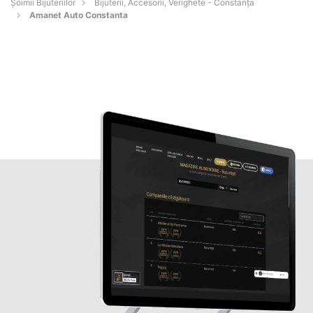
Şoimii Bijuteriilor
Bijuterii, Accesorii, Verighete - Constanţa
Amanet Auto Constanta