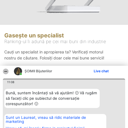
Gasește un specialist
Ranking-ul îi adună pe cei mai buni din industrie
Cauți un specialist in apropierea ta? Verificați motorul
nostru de căutare. Folosiți doar cele mai bune servicii!
ŞOIMII Bijuteriilor
Live chat
Căutare
11:08
Bună, suntem încântați să vă ajutăm! 🙂 Vă rugăm
să faceți clic pe subiectul de conversație
corespunzător! 🙂
Sunt un Laureat, vreau să ridic materiale de
Organizator Ranking
Plebiscyt
Contact
marketing
BRIGHT SOLUTIONS BR SRL
Câștigătorii
Contact
Aleea Timisul De Sus 2 Bl. A30
Lista Tuturor