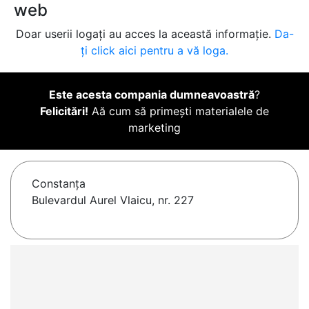
web
Doar userii logați au acces la această informație.
Da-
ți click aici pentru a vă loga.
Este acesta compania dumneavoastră
?
Felicitări!
Aă cum să primești materialele de
marketing
Constanţa
Bulevardul Aurel Vlaicu, nr. 227