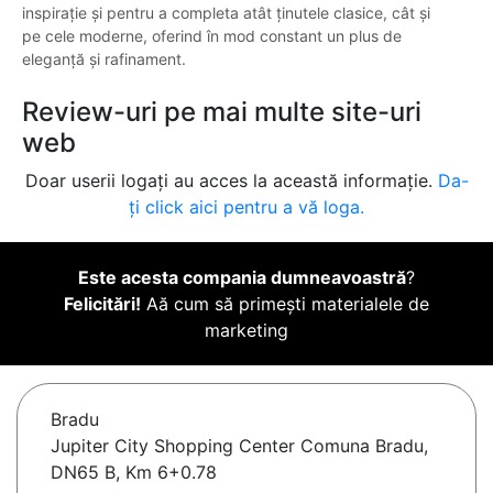
inspirație și pentru a completa atât ținutele clasice, cât și
pe cele moderne, oferind în mod constant un plus de
eleganță și rafinament.
Review-uri pe mai multe site-uri
web
Doar userii logați au acces la această informație.
Da-
ți click aici pentru a vă loga.
Este acesta compania dumneavoastră
?
Felicitări!
Aă cum să primești materialele de
marketing
Bradu
Jupiter City Shopping Center Comuna Bradu,
DN65 B, Km 6+0.78