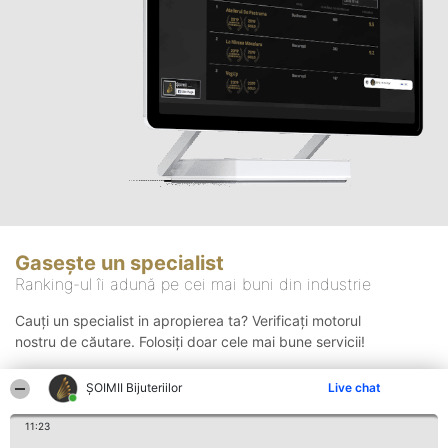
Gasește un specialist
Ranking-ul îi adună pe cei mai buni din industrie
Cauți un specialist in apropierea ta? Verificați motorul
nostru de căutare. Folosiți doar cele mai bune servicii!
ŞOIMII Bijuteriilor
Live chat
Căutare
11:23