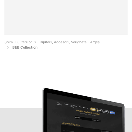
Şoimii Bijuteriilor
Bijuterii, Accesorii, Verighete - Argeş
B&B Collection