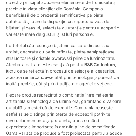
obiectiv principal aducerea elementelor de frumusețe și
precizie în viața clienților din România. Compania
beneficiază de o prezență semnificativă pe piața
autohtonă și pune la dispoziție un repertoriu vast de
bijuterii și ceasuri, selectate cu atenție pentru a acoperi o
varietate mare de gusturi și stiluri personale.
Portofoliul său reunește bijuterii realizate din aur sau
argint, decorate cu perle rafinate, pietre semiprețioase
strălucitoare și cristale Swarovski pline de luminozitate.
Atenția la calitate este esențială pentru
B&B Collection
,
lucru ce se reflectă în procesul de selecție al ceasurilor,
acestea remarcându-se atât prin tehnologie japoneză de
înaltă precizie, cât și prin tradiția orologeriei elvețiene.
Fiecare produs reprezintă o combinație între măiestria
artizanală și tehnologia de ultimă oră, garantând o valoare
durabilă și o estetică de excepție. Compania reușește
astfel să se distingă prin oferta de accesorii potrivite
diverselor momente și preferințe, transformând
experiențele importante în amintiri pline de semnificație.
Gama variată de produse a fost proiectată pentru a aduce