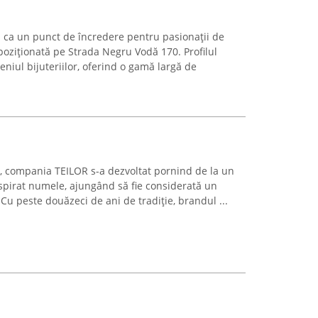
ă ca un punct de încredere pentru pasionații de
poziționată pe Strada Negru Vodă 170. Profilul
niul bijuteriilor, oferind o gamă largă de
ști, compania TEILOR s-a dezvoltat pornind de la un
nspirat numele, ajungând să fie considerată un
 Cu peste douăzeci de ani de tradiție, brandul ...