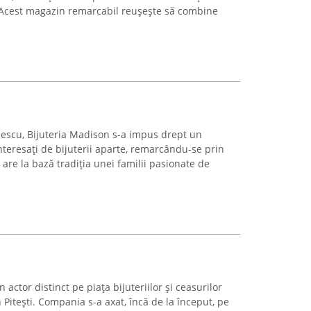
. Acest magazin remarcabil reușește să combine
inescu, Bijuteria Madison s-a impus drept un
nteresați de bijuterii aparte, remarcându-se prin
 are la bază tradiția unei familii pasionate de
actor distinct pe piața bijuteriilor și ceasurilor
 Pitești. Compania s-a axat, încă de la început, pe