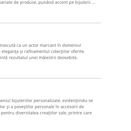
variate de produse, punând accent pe bijuterii ...
unoscută ca un actor marcant în domeniul
 eleganța și rafinamentul colecțiilor oferite.
intă rezultatul unei măiestrii deosebite,
niul bijuteriilor personalizate, evidențiindu-se
r și a poveștilor personale în accesorii de
pentru diversitatea creațiilor sale, printre care