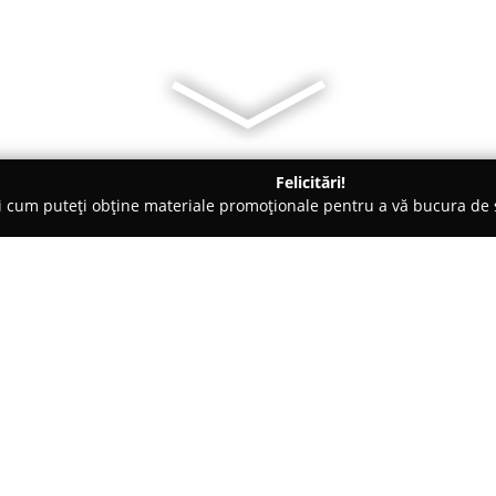
Felicitări!
ți cum puteți obține materiale promoționale pentru a vă bucura d
- Călăraşi
MoneyGold
Despre companie:
MoneyGold
se distinge pe piaț
comerțului cu bijuterii, punând 
concepute pentru a satisface ce