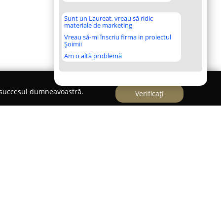
Sunt un Laureat, vreau să ridic
materiale de marketing
Vreau să-mi înscriu firma in proiectul
Șoimii
Am o altă problemă
e succesul dumneavoastră.
Verificați
a românească a serviciilor financiare și a
la dispoziție o paletă extinsă de soluții
rințele diversificate ale clienților. Compania