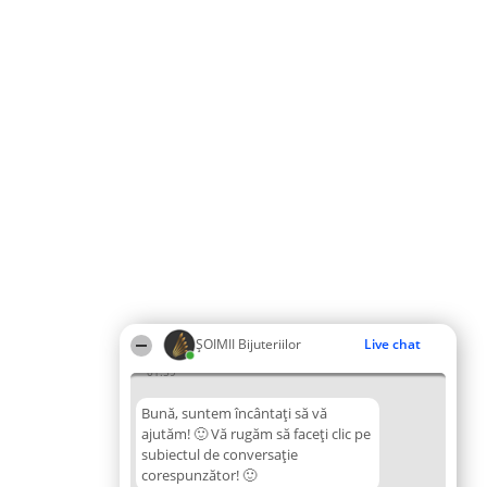
ŞOIMII Bijuteriilor
Live chat
01:59
Bună, suntem încântați să vă
ajutăm! 🙂 Vă rugăm să faceți clic pe
subiectul de conversație
corespunzător! 🙂