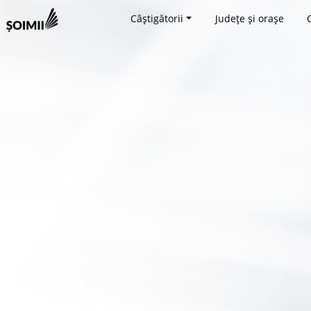
Câștigătorii
Județe și orașe