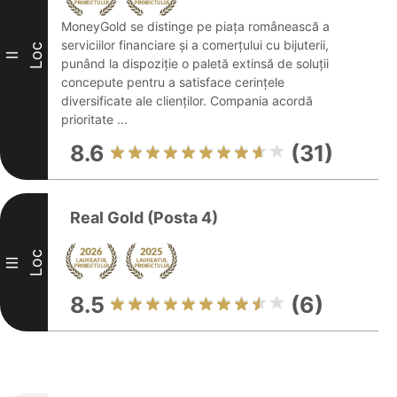
MoneyGold se distinge pe piața românească a
serviciilor financiare și a comerțului cu bijuterii,
Loc
II
punând la dispoziție o paletă extinsă de soluții
concepute pentru a satisface cerințele
diversificate ale clienților. Compania acordă
prioritate ...
8.6
(31)
Real Gold (Posta 4)
Loc
III
8.5
(6)