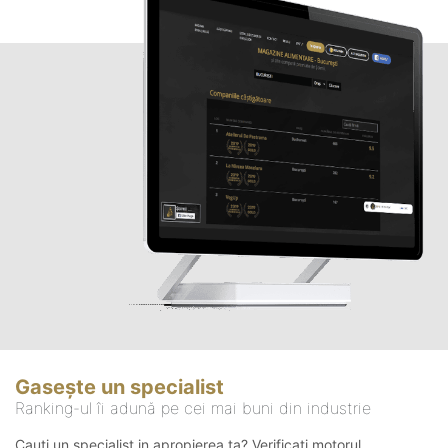
Gasește un specialist
Ranking-ul îi adună pe cei mai buni din industrie
Cauți un specialist in apropierea ta? Verificați motorul