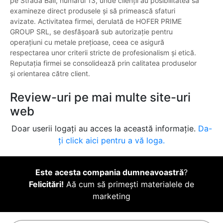
pe Strada Băii, numărul 13, unde clienții au posibilitatea să
examineze direct produsele și să primească sfaturi
avizate. Activitatea firmei, derulată de HOFER PRIME
GROUP SRL, se desfășoară sub autorizație pentru
operațiuni cu metale prețioase, ceea ce asigură
respectarea unor criterii stricte de profesionalism și etică.
Reputația firmei se consolidează prin calitatea produselor
și orientarea către client.
Review-uri pe mai multe site-uri
web
Doar userii logați au acces la această informație.
Da-
ți click aici pentru a vă loga.
Este acesta compania dumneavoastră
?
Felicitări!
Aă cum să primești materialele de
marketing