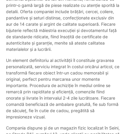
printr-o gamă largă de piese realizate cu atenție sporită la
detalii. Oferta companiei include brățări, cercei, coliere,
pandantive și seturi distinse, confecționate exclusiv din
aur de 14 carate și argint de calitate superioară. Fiecare
bijuterie reflectă măiestria execuției și devotamentul față
de standarde ridicate, fiind însoțită de certificate de
autenticitate și garanție, menite să ateste calitatea
materialelor și a lucrării.
Un element definitoriu al activității îl constituie gravarea
personalizată, serviciu integrat în costul oricărui articol, ce
transformă fiecare obiect într-un cadou memorabil și
original, perfect pentru marcarea unor momente
importante. Procedura de achiziție în mediul online se
remarcă prin rapiditate și eficiență, comenzile fiind
onorate și livrate în intervalul 2-4 zile lucrătoare. Fiecare
comandă beneficiază de ambalare gratuită, fie sub formă
de săculeț, fie în cutie de cadou, pregătită să
impresioneze vizual.
Compania dispune și de un magazin fizic localizat în Seini,