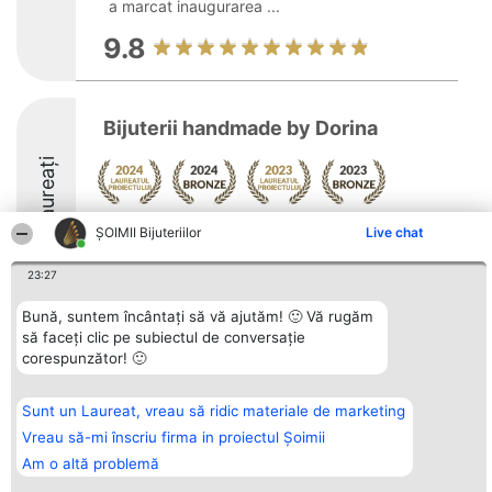
a marcat inaugurarea ...
9.8
Bijuterii handmade by Dorina
Laureați
Arată mai multe >>
ŞOIMII Bijuteriilor
Live chat
23:27
Bună, suntem încântați să vă ajutăm! 🙂 Vă rugăm
să faceți clic pe subiectul de conversație
Organizator Ranking
Plebiscyt
Contact
corespunzător! 🙂
BRIGHT SOLUTIONS BR SRL
Câștigătorii
Contact
Aleea Timisul De Sus 2 Bl. A30
Lista Tuturor
Sc. A Et. 4 Ap. 13 Cod 061952
Laureaților
Sunt un Laureat, vreau să ridic materiale de marketing
București
Reguli
CUI 36737675
Statut
Vreau să-mi înscriu firma in proiectul Șoimii
tel: +40 770 990 492
Politica de
Am o altă problemă
confidențialitate