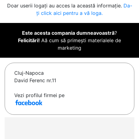
Doar userii logați au acces la această informație.
Da-
ți click aici pentru a vă loga.
Este acesta compania dumneavoastră
?
Felicitări!
Aă cum să primești materialele de
marketing
Cluj-Napoca
David Ferenc nr.11
Vezi profilul firmei pe