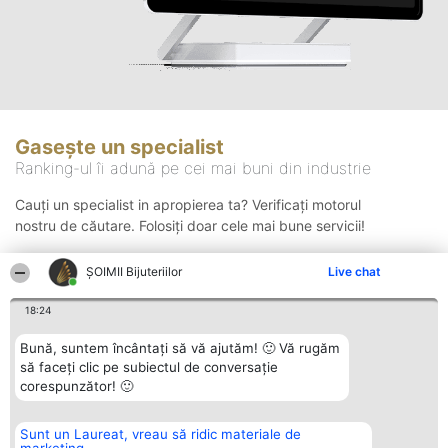
Gasește un specialist
Ranking-ul îi adună pe cei mai buni din industrie
Cauți un specialist in apropierea ta? Verificați motorul
nostru de căutare. Folosiți doar cele mai bune servicii!
ŞOIMII Bijuteriilor
Live chat
Căutare
18:24
Bună, suntem încântați să vă ajutăm! 🙂 Vă rugăm
să faceți clic pe subiectul de conversație
corespunzător! 🙂
Sunt un Laureat, vreau să ridic materiale de
Organizator Ranking
Plebiscyt
Contact