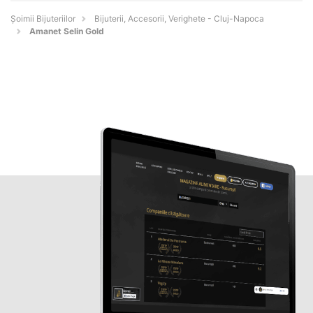
Şoimii Bijuteriilor
Bijuterii, Accesorii, Verighete - Cluj-Napoca
Amanet Selin Gold