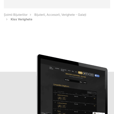
Şoimii Bijuteriilor
Bijuterii, Accesorii, Verighete - Galaţi
Kiss Verighete