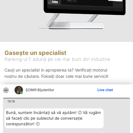
Gasește un specialist
Ranking-ul îi adună pe cei mai buni din industrie
Cauți un specialist in apropierea ta? Verificați motorul
nostru de căutare. Folosiți doar cele mai bune servicii!
ŞOIMII Bijuteriilor
Live chat
Căutare
19:16
Bună, suntem încântați să vă ajutăm! 🙂 Vă rugăm
să faceți clic pe subiectul de conversație
corespunzător! 🙂