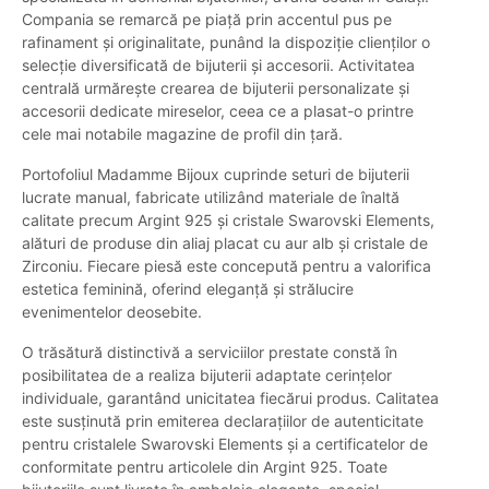
Compania se remarcă pe piață prin accentul pus pe
rafinament și originalitate, punând la dispoziție clienților o
selecție diversificată de bijuterii și accesorii. Activitatea
centrală urmărește crearea de bijuterii personalizate și
accesorii dedicate mireselor, ceea ce a plasat-o printre
cele mai notabile magazine de profil din țară.
Portofoliul Madamme Bijoux cuprinde seturi de bijuterii
lucrate manual, fabricate utilizând materiale de înaltă
calitate precum Argint 925 și cristale Swarovski Elements,
alături de produse din aliaj placat cu aur alb și cristale de
Zirconiu. Fiecare piesă este concepută pentru a valorifica
estetica feminină, oferind eleganță și strălucire
evenimentelor deosebite.
O trăsătură distinctivă a serviciilor prestate constă în
posibilitatea de a realiza bijuterii adaptate cerințelor
individuale, garantând unicitatea fiecărui produs. Calitatea
este susținută prin emiterea declarațiilor de autenticitate
pentru cristalele Swarovski Elements și a certificatelor de
conformitate pentru articolele din Argint 925. Toate