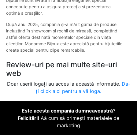
bijuteriile sunt livrate în ambalaje elegante, special
concepute pentru a asigura protecția și prezentarea
optimă a creațiilor.
După anul 2025, compania și-a mărit gama de produse
incluzând în showroom și rochii de mireasă, completând
astfel oferta destinată momentelor speciale din viața
clienților. Madamme Bijoux este apreciată pentru bijuteriile
create special pentru clipe remarcabile.
Review-uri pe mai multe site-uri
web
Doar userii logați au acces la această informație.
Da-
ți click aici pentru a vă loga.
Este acesta compania dumneavoastră
?
Felicitări!
Aă cum să primești materialele de
marketing