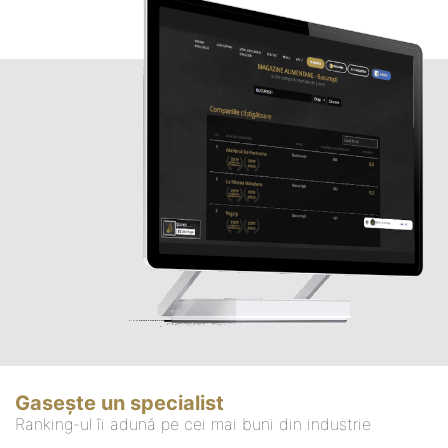
Gasește un specialist
Ranking-ul îi adună pe cei mai buni din industrie