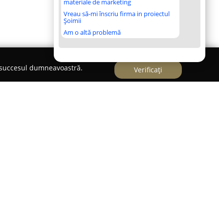
materiale de marketing
Vreau să-mi înscriu firma in proiectul
Șoimii
Am o altă problemă
e succesul dumneavoastră.
Verificați
scută în sectorul bijuteriilor din România pentru
use și servicii specializate. Compania dispune de
cupă exclusiv de întreținerea și reparația
n profesionalismul proceselor realizate.
ază servicii precum lipirea bijuteriilor din aur și