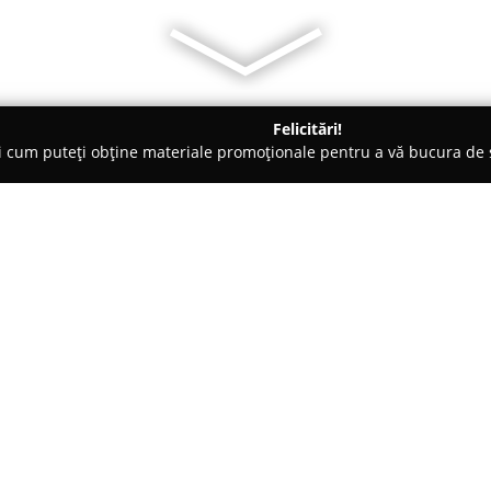
Felicitări!
ți cum puteți obține materiale promoționale pentru a vă bucura d
 Galaţi
Bijuteria Criss Galati
Despre companie:
Bijuteria Criss Glați
este recuno
oferta sa diversificată de prod
un atelier bine dotat, care se o
bijuteriilor, remarcându-se pri
Arată mai multe >>
În cadrul atelierului, se efectue