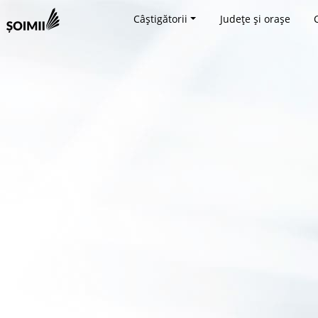
Câștigătorii
Județe și orașe