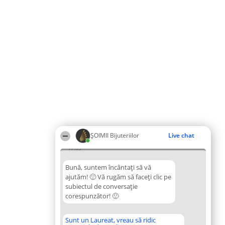
ŞOIMII Bijuteriilor
Live chat
17:03
Bună, suntem încântați să vă
ajutăm! 🙂 Vă rugăm să faceți clic pe
subiectul de conversație
corespunzător! 🙂
Sunt un Laureat, vreau să ridic