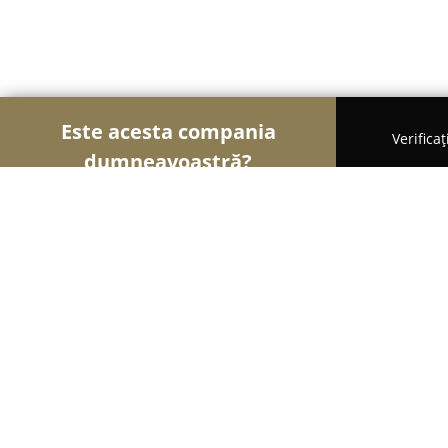
Este acesta compania
Verifica
dumneavoastră?
Şoimii Bijuteriilor
Bijuterii, Accesorii, Verighete -
Bijuteria Criss Galati